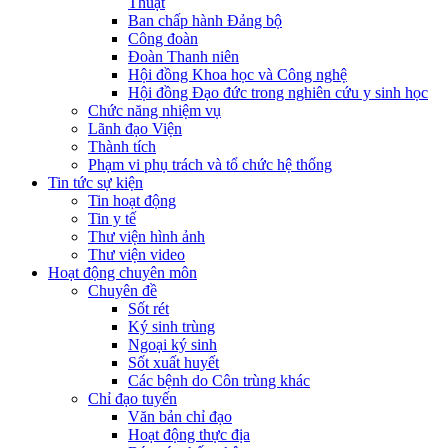
Thuật
Ban chấp hành Đảng bộ
Công đoàn
Đoàn Thanh niên
Hội đồng Khoa học và Công nghệ
Hội đồng Đạo đức trong nghiên cứu y sinh học
Chức năng nhiệm vụ
Lãnh đạo Viện
Thành tích
Phạm vi phụ trách và tổ chức hệ thống
Tin tức sự kiện
Tin hoạt động
Tin y tế
Thư viện hình ảnh
Thư viện video
Hoạt động chuyên môn
Chuyên đề
Sốt rét
Ký sinh trùng
Ngoại ký sinh
Sốt xuất huyết
Các bệnh do Côn trùng khác
Chỉ đạo tuyến
Văn bản chỉ đạo
Hoạt động thực địa