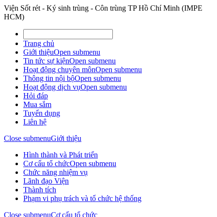
Viện Sốt rét - Ký sinh trùng - Côn trùng TP Hồ Chí Minh (IMPE
HCM)
Trang chủ
Giới thiệu
Open submenu
Tin tức sự kiện
Open submenu
Hoạt động chuyên môn
Open submenu
Thông tin nội bộ
Open submenu
Hoạt động dịch vụ
Open submenu
Hỏi đáp
Mua sắm
Tuyển dụng
Liên hệ
Close submenu
Giới thiệu
Hình thành và Phát triển
Cơ cấu tổ chức
Open submenu
Chức năng nhiệm vụ
Lãnh đạo Viện
Thành tích
Phạm vi phụ trách và tổ chức hệ thống
Close submenu
Cơ cấu tổ chức