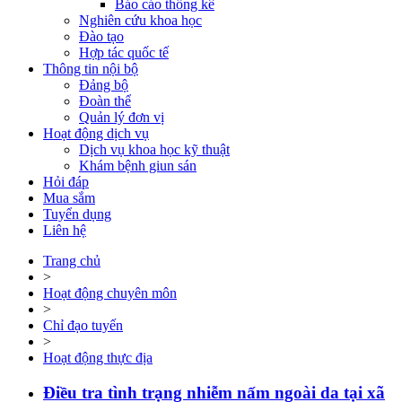
Báo cáo thống kê
Nghiên cứu khoa học
Đào tạo
Hợp tác quốc tế
Thông tin nội bộ
Đảng bộ
Đoàn thể
Quản lý đơn vị
Hoạt động dịch vụ
Dịch vụ khoa học kỹ thuật
Khám bệnh giun sán
Hỏi đáp
Mua sắm
Tuyển dụng
Liên hệ
Trang chủ
>
Hoạt động chuyên môn
>
Chỉ đạo tuyến
>
Hoạt động thực địa
Điều tra tình trạng nhiễm nấm ngoài da tại xã