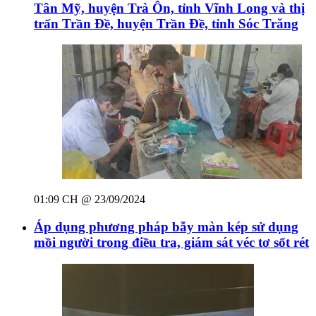
Tân Mỹ, huyện Trà Ôn, tỉnh Vĩnh Long và thị
trấn Trần Đề, huyện Trần Đề, tỉnh Sóc Trăng
01:09 CH @ 23/09/2024
Áp dụng phương pháp bẫy màn kép sử dụng
mồi người trong điều tra, giám sát véc tơ sốt rét