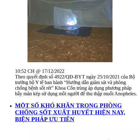
10:52 CH @ 17/12/2022
Theo quyết định số 4922/QĐ-BYT ngày 25/10/2021 của Bộ
trưởng bộ Y tế ban hành “Hướng dẫn giám sát và phòng
chống bệnh sốt rét” Khoa Côn trùng áp dụng phương pháp
bẫy màn kép sử dụng mồi người để thu thập muỗi Anopheles.
MỘT SỐ KHÓ KHĂN TRONG PHÒNG
CHỐNG SỐT XUẤT HUYẾT HIỆN NAY,
BIỆN PHÁP ƯU TIÊN