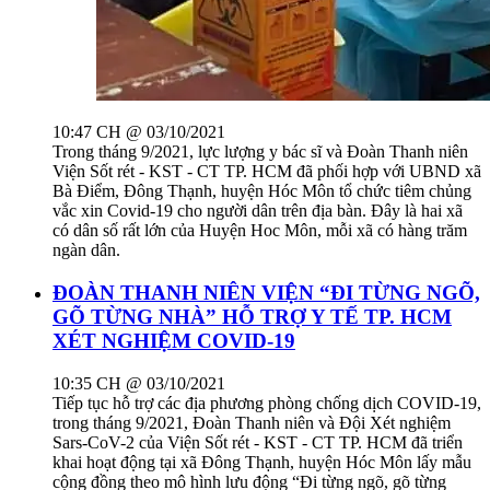
10:47 CH @ 03/10/2021
Trong tháng 9/2021, lực lượng y bác sĩ và Đoàn Thanh niên
Viện Sốt rét - KST - CT TP. HCM đã phối hợp với UBND xã
Bà Điểm, Đông Thạnh, huyện Hóc Môn tổ chức tiêm chủng
vắc xin Covid-19 cho người dân trên địa bàn. Đây là hai xã
có dân số rất lớn của Huyện Hoc Môn, mỗi xã có hàng trăm
ngàn dân.
ĐOÀN THANH NIÊN VIỆN “ĐI TỪNG NGÕ,
GÕ TỪNG NHÀ” HỖ TRỢ Y TẾ TP. HCM
XÉT NGHIỆM COVID-19
10:35 CH @ 03/10/2021
Tiếp tục hỗ trợ các địa phương phòng chống dịch COVID-19,
trong tháng 9/2021, Đoàn Thanh niên và Đội Xét nghiệm
Sars-CoV-2 của Viện Sốt rét - KST - CT TP. HCM đã triển
khai hoạt động tại xã Đông Thạnh, huyện Hóc Môn lấy mẫu
cộng đồng theo mô hình lưu động “Đi từng ngõ, gõ từng