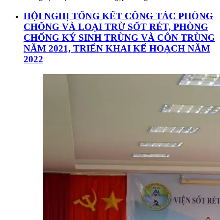
HỘI NGHỊ TỔNG KẾT CÔNG TÁC PHÒNG
CHỐNG VÀ LOẠI TRỪ SỐT RÉT, PHÒNG
CHỐNG KÝ SINH TRÙNG VÀ CÔN TRÙNG
NĂM 2021, TRIỂN KHAI KẾ HOẠCH NĂM
2022