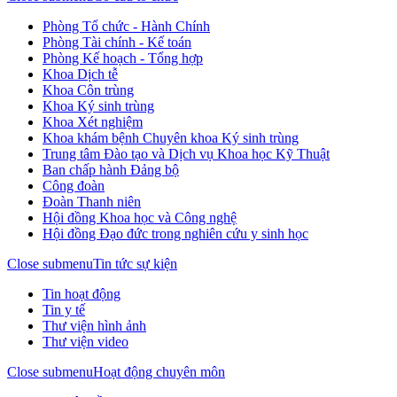
Phòng Tổ chức - Hành Chính
Phòng Tài chính - Kế toán
Phòng Kế hoạch - Tổng hợp
Khoa Dịch tễ
Khoa Côn trùng
Khoa Ký sinh trùng
Khoa Xét nghiệm
Khoa khám bệnh Chuyên khoa Ký sinh trùng
Trung tâm Đào tạo và Dịch vụ Khoa học Kỹ Thuật
Ban chấp hành Đảng bộ
Công đoàn
Đoàn Thanh niên
Hội đồng Khoa học và Công nghệ
Hội đồng Đạo đức trong nghiên cứu y sinh học
Close submenu
Tin tức sự kiện
Tin hoạt động
Tin y tế
Thư viện hình ảnh
Thư viện video
Close submenu
Hoạt động chuyên môn