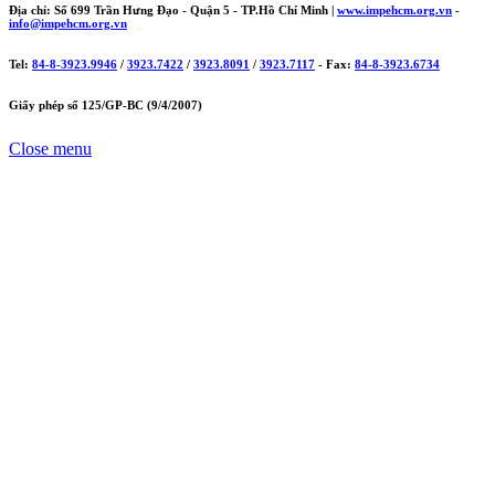
Địa chỉ: Số 699 Trần Hưng Đạo - Quận 5 - TP.Hồ Chí Minh |
www.impehcm.org.vn
-
info@impehcm.org.vn
Tel:
84-8-3923.9946
/
3923.7422
/
3923.8091
/
3923.7117
- Fax:
84-8-3923.6734
Giấy phép số 125/GP-BC (9/4/2007)
Close menu