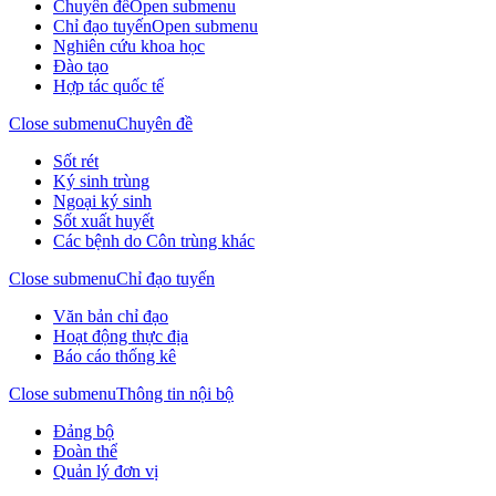
Chuyên đề
Open submenu
Chỉ đạo tuyến
Open submenu
Nghiên cứu khoa học
Đào tạo
Hợp tác quốc tế
Close submenu
Chuyên đề
Sốt rét
Ký sinh trùng
Ngoại ký sinh
Sốt xuất huyết
Các bệnh do Côn trùng khác
Close submenu
Chỉ đạo tuyến
Văn bản chỉ đạo
Hoạt động thực địa
Báo cáo thống kê
Close submenu
Thông tin nội bộ
Đảng bộ
Đoàn thể
Quản lý đơn vị