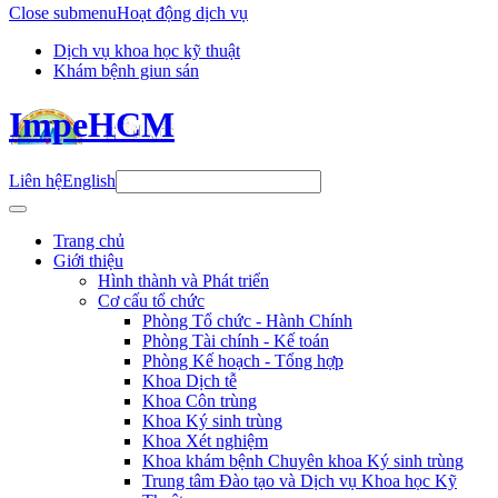
Close submenu
Hoạt động dịch vụ
Dịch vụ khoa học kỹ thuật
Khám bệnh giun sán
ImpeHCM
Liên hệ
English
Trang chủ
Giới thiệu
Hình thành và Phát triển
Cơ cấu tổ chức
Phòng Tổ chức - Hành Chính
Phòng Tài chính - Kế toán
Phòng Kế hoạch - Tổng hợp
Khoa Dịch tễ
Khoa Côn trùng
Khoa Ký sinh trùng
Khoa Xét nghiệm
Khoa khám bệnh Chuyên khoa Ký sinh trùng
Trung tâm Đào tạo và Dịch vụ Khoa học Kỹ