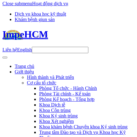
Close submenu
Hoạt động dịch vụ
Dịch vụ khoa học kỹ thuật
Khám bệnh giun sán
ImpeHCM
Liên hệ
English
Trang chủ
Giới thiệu
Hình thành và Phát triển
Cơ cấu tổ chức
Phòng Tổ chức - Hành Chính
Phòng Tài chính - Kế toán
Phòng Kế hoạch - Tổng hợp
Khoa Dịch tễ
Khoa Côn trùng
Khoa Ký sinh trùng
Khoa Xét nghiệm
Khoa khám bệnh Chuyên khoa Ký sinh trùng
Trung tâm Đào tạo và Dịch vụ Khoa học Kỹ