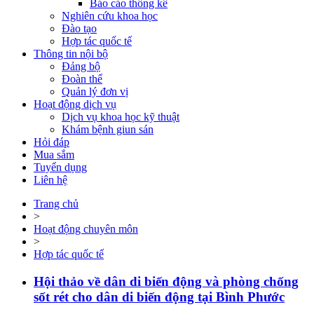
Báo cáo thống kê
Nghiên cứu khoa học
Đào tạo
Hợp tác quốc tế
Thông tin nội bộ
Đảng bộ
Đoàn thể
Quản lý đơn vị
Hoạt động dịch vụ
Dịch vụ khoa học kỹ thuật
Khám bệnh giun sán
Hỏi đáp
Mua sắm
Tuyển dụng
Liên hệ
Trang chủ
>
Hoạt động chuyên môn
>
Hợp tác quốc tế
Hội thảo về dân di biến động và phòng chống
sốt rét cho dân di biến động tại Bình Phước