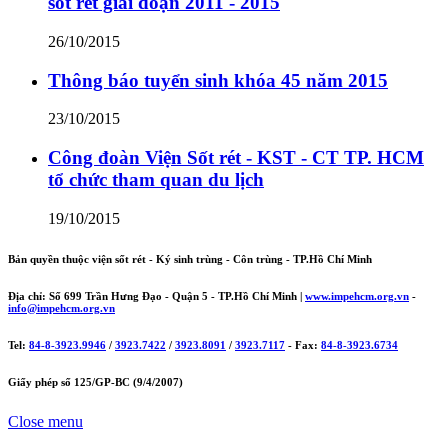
sốt rét giai đoạn 2011 - 2015
26/10/2015
Thông báo tuyển sinh khóa 45 năm 2015
23/10/2015
Công đoàn Viện Sốt rét - KST - CT TP. HCM
tổ chức tham quan du lịch
19/10/2015
Bản quyền thuộc viện sốt rét - Ký sinh trùng - Côn trùng - TP.Hồ Chí Minh
Địa chỉ: Số 699 Trần Hưng Đạo - Quận 5 - TP.Hồ Chí Minh |
www.impehcm.org.vn
-
info@impehcm.org.vn
Tel:
84-8-3923.9946
/
3923.7422
/
3923.8091
/
3923.7117
- Fax:
84-8-3923.6734
Giấy phép số 125/GP-BC (9/4/2007)
Close menu