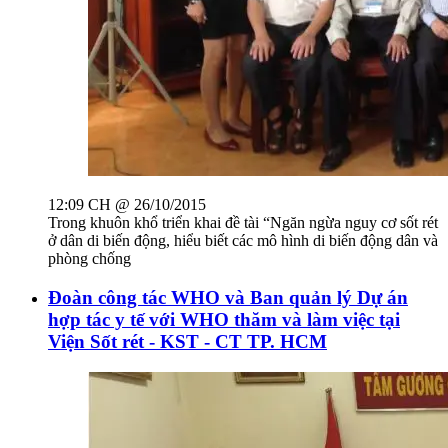
12:09 CH @ 26/10/2015
Trong khuôn khổ triển khai đề tài “Ngăn ngừa nguy cơ sốt rét
ở dân di biến động, hiểu biết các mô hình di biến động dân và
phòng chống
Đoàn công tác WHO và Ban quản lý Dự án
hợp tác y tế với WHO thăm và làm việc tại
Viện Sốt rét - KST - CT TP. HCM