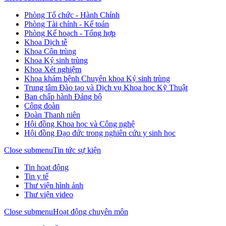
Phòng Tổ chức - Hành Chính
Phòng Tài chính - Kế toán
Phòng Kế hoạch - Tổng hợp
Khoa Dịch tễ
Khoa Côn trùng
Khoa Ký sinh trùng
Khoa Xét nghiệm
Khoa khám bệnh Chuyên khoa Ký sinh trùng
Trung tâm Đào tạo và Dịch vụ Khoa học Kỹ Thuật
Ban chấp hành Đảng bộ
Công đoàn
Đoàn Thanh niên
Hội đồng Khoa học và Công nghệ
Hội đồng Đạo đức trong nghiên cứu y sinh học
Close submenu
Tin tức sự kiện
Tin hoạt động
Tin y tế
Thư viện hình ảnh
Thư viện video
Close submenu
Hoạt động chuyên môn