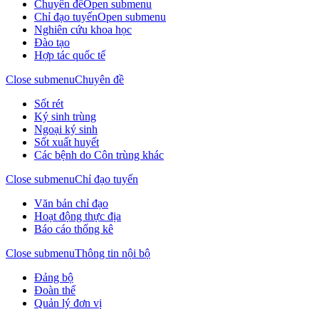
Chuyên đề
Open submenu
Chỉ đạo tuyến
Open submenu
Nghiên cứu khoa học
Đào tạo
Hợp tác quốc tế
Close submenu
Chuyên đề
Sốt rét
Ký sinh trùng
Ngoại ký sinh
Sốt xuất huyết
Các bệnh do Côn trùng khác
Close submenu
Chỉ đạo tuyến
Văn bản chỉ đạo
Hoạt động thực địa
Báo cáo thống kê
Close submenu
Thông tin nội bộ
Đảng bộ
Đoàn thể
Quản lý đơn vị