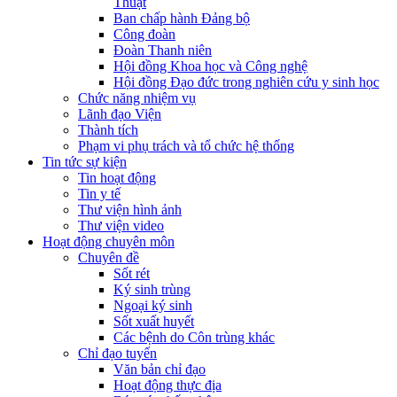
Thuật
Ban chấp hành Đảng bộ
Công đoàn
Đoàn Thanh niên
Hội đồng Khoa học và Công nghệ
Hội đồng Đạo đức trong nghiên cứu y sinh học
Chức năng nhiệm vụ
Lãnh đạo Viện
Thành tích
Phạm vi phụ trách và tổ chức hệ thống
Tin tức sự kiện
Tin hoạt động
Tin y tế
Thư viện hình ảnh
Thư viện video
Hoạt động chuyên môn
Chuyên đề
Sốt rét
Ký sinh trùng
Ngoại ký sinh
Sốt xuất huyết
Các bệnh do Côn trùng khác
Chỉ đạo tuyến
Văn bản chỉ đạo
Hoạt động thực địa