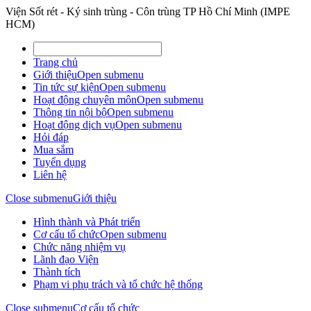
Viện Sốt rét - Ký sinh trùng - Côn trùng TP Hồ Chí Minh (IMPE
HCM)
Trang chủ
Giới thiệu
Open submenu
Tin tức sự kiện
Open submenu
Hoạt động chuyên môn
Open submenu
Thông tin nội bộ
Open submenu
Hoạt động dịch vụ
Open submenu
Hỏi đáp
Mua sắm
Tuyển dụng
Liên hệ
Close submenu
Giới thiệu
Hình thành và Phát triển
Cơ cấu tổ chức
Open submenu
Chức năng nhiệm vụ
Lãnh đạo Viện
Thành tích
Phạm vi phụ trách và tổ chức hệ thống
Close submenu
Cơ cấu tổ chức