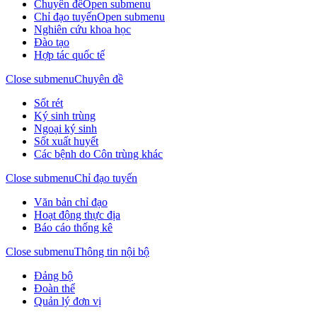
Chuyên đề
Open submenu
Chỉ đạo tuyến
Open submenu
Nghiên cứu khoa học
Đào tạo
Hợp tác quốc tế
Close submenu
Chuyên đề
Sốt rét
Ký sinh trùng
Ngoại ký sinh
Sốt xuất huyết
Các bệnh do Côn trùng khác
Close submenu
Chỉ đạo tuyến
Văn bản chỉ đạo
Hoạt động thực địa
Báo cáo thống kê
Close submenu
Thông tin nội bộ
Đảng bộ
Đoàn thể
Quản lý đơn vị