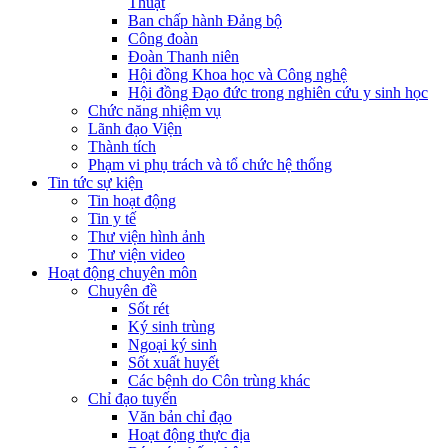
Thuật
Ban chấp hành Đảng bộ
Công đoàn
Đoàn Thanh niên
Hội đồng Khoa học và Công nghệ
Hội đồng Đạo đức trong nghiên cứu y sinh học
Chức năng nhiệm vụ
Lãnh đạo Viện
Thành tích
Phạm vi phụ trách và tổ chức hệ thống
Tin tức sự kiện
Tin hoạt động
Tin y tế
Thư viện hình ảnh
Thư viện video
Hoạt động chuyên môn
Chuyên đề
Sốt rét
Ký sinh trùng
Ngoại ký sinh
Sốt xuất huyết
Các bệnh do Côn trùng khác
Chỉ đạo tuyến
Văn bản chỉ đạo
Hoạt động thực địa