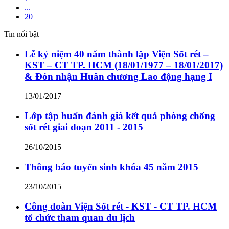
...
20
Tin nổi bật
Lễ kỷ niệm 40 năm thành lập Viện Sốt rét –
KST – CT TP. HCM (18/01/1977 – 18/01/2017)
& Đón nhận Huân chương Lao động hạng I
13/01/2017
Lớp tập huấn đánh giá kết quả phòng chống
sốt rét giai đoạn 2011 - 2015
26/10/2015
Thông báo tuyển sinh khóa 45 năm 2015
23/10/2015
Công đoàn Viện Sốt rét - KST - CT TP. HCM
tổ chức tham quan du lịch