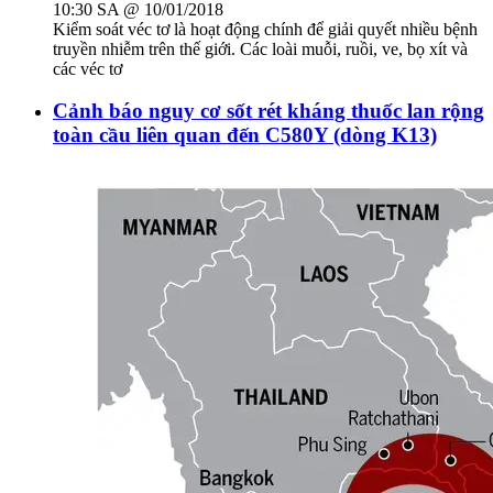
10:30 SA @ 10/01/2018
Kiểm soát véc tơ là hoạt động chính để giải quyết nhiều bệnh
truyền nhiễm trên thế giới. Các loài muỗi, ruồi, ve, bọ xít và
các véc tơ
Cảnh báo nguy cơ sốt rét kháng thuốc lan rộng
toàn cầu liên quan đến C580Y (dòng K13)