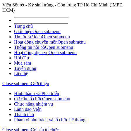
Viện Sốt rét - Ký sinh trùng - Côn trùng TP Hồ Chí Minh (IMPE
HCM)
Trang chủ
Giới thiệu
Open submenu
Tin tức sự kiện
Open submenu
Hoạt động chuyên môn
Open submenu
Thông tin nội bộ
Open submenu
Hoạt động dịch vụ
Open submenu
Hỏi đáp
Mua sắm
Tuyển dụng
Liên hệ
Close submenu
Giới thiệu
Hình thành và Phát triển
Cơ cấu tổ chức
Open submenu
Chức năng nhiệm vụ
Lãnh đạo Viện
Thành tích
Phạm vi phụ trách và tổ chức hệ thống
Close submenu
Cơ cấu tổ chức