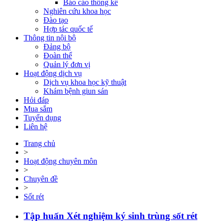
Báo cáo thống kê
Nghiên cứu khoa học
Đào tạo
Hợp tác quốc tế
Thông tin nội bộ
Đảng bộ
Đoàn thể
Quản lý đơn vị
Hoạt động dịch vụ
Dịch vụ khoa học kỹ thuật
Khám bệnh giun sán
Hỏi đáp
Mua sắm
Tuyển dụng
Liên hệ
Trang chủ
>
Hoạt động chuyên môn
>
Chuyên đề
>
Sốt rét
Tập huấn Xét nghiệm ký sinh trùng sốt rét