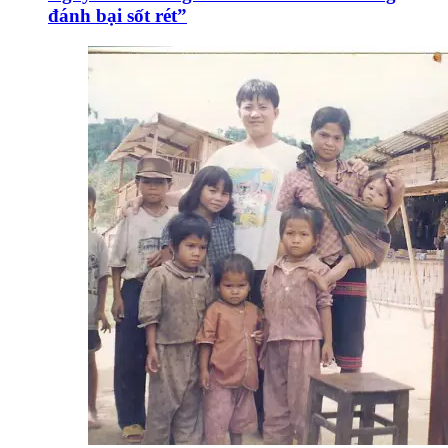
đánh bại sốt rét”