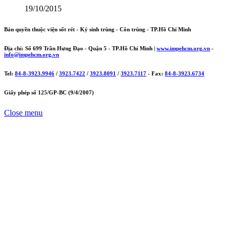
19/10/2015
Bản quyền thuộc viện sốt rét - Ký sinh trùng - Côn trùng - TP.Hồ Chí Minh
Địa chỉ: Số 699 Trần Hưng Đạo - Quận 5 - TP.Hồ Chí Minh |
www.impehcm.org.vn
-
info@impehcm.org.vn
Tel:
84-8-3923.9946
/
3923.7422
/
3923.8091
/
3923.7117
- Fax:
84-8-3923.6734
Giấy phép số 125/GP-BC (9/4/2007)
Close menu