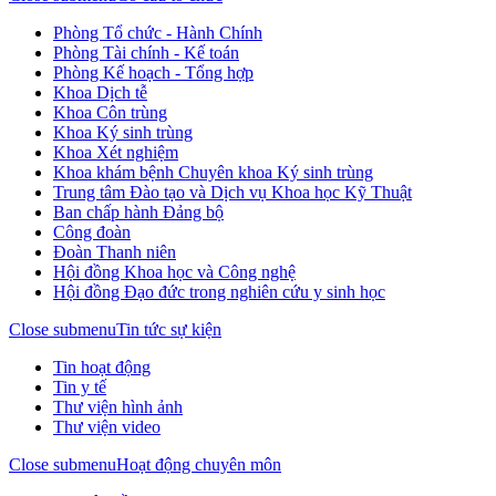
Phòng Tổ chức - Hành Chính
Phòng Tài chính - Kế toán
Phòng Kế hoạch - Tổng hợp
Khoa Dịch tễ
Khoa Côn trùng
Khoa Ký sinh trùng
Khoa Xét nghiệm
Khoa khám bệnh Chuyên khoa Ký sinh trùng
Trung tâm Đào tạo và Dịch vụ Khoa học Kỹ Thuật
Ban chấp hành Đảng bộ
Công đoàn
Đoàn Thanh niên
Hội đồng Khoa học và Công nghệ
Hội đồng Đạo đức trong nghiên cứu y sinh học
Close submenu
Tin tức sự kiện
Tin hoạt động
Tin y tế
Thư viện hình ảnh
Thư viện video
Close submenu
Hoạt động chuyên môn