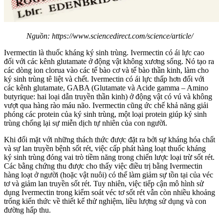
Nguồn: https://www.sciencedirect.com/science/article/
Ivermectin là thuốc kháng ký sinh trùng. Ivermectin có ái lực cao
đối với các kênh glutamate ở động vật không xương sống. Nó tạo ra
các dòng ion clorua vào các tế bào cơ và tế bào thần kinh, làm cho
ký sinh trùng tê liệt và chết. Ivermectin có ái lực thấp hơn đối với
các kênh glutamate, GABA (Glutamate và Acide gamma – Amino
butyrique: hai loại dẫn truyền thần kinh) ở động vật có vú và không
vượt qua hàng rào máu não. Ivermectin cũng ức chế khả năng giải
phóng các protein của ký sinh trùng, một loại protein giúp ký sinh
trùng chống lại sự miễn dịch tự nhiên của con người.
Khi đối mặt với những thách thức được đặt ra bởi sự kháng hóa chất
và sự lan truyền bệnh sốt rét, việc cấp phát hàng loạt thuốc kháng
ký sinh trùng đóng vai trò tiềm năng trong chiến lược loại trừ sốt rét.
Các bằng chứng thu được cho thấy việc điều trị bằng Ivermectin
hàng loạt ở người (hoặc vật nuôi) có thể làm giảm sự tồn tại của véc
tơ và giảm lan truyền sốt rét. Tuy nhiên, việc tiếp cận mô hình sử
dụng Ivermectin trong kiểm soát véc tơ sốt rét vẫn còn nhiều khoảng
trống kiến ​​thức về thiết kế thử nghiệm, liều lượng sử dụng và con
đường hấp thu.