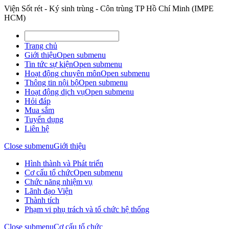
Viện Sốt rét - Ký sinh trùng - Côn trùng TP Hồ Chí Minh (IMPE
HCM)
Trang chủ
Giới thiệu
Open submenu
Tin tức sự kiện
Open submenu
Hoạt động chuyên môn
Open submenu
Thông tin nội bộ
Open submenu
Hoạt động dịch vụ
Open submenu
Hỏi đáp
Mua sắm
Tuyển dụng
Liên hệ
Close submenu
Giới thiệu
Hình thành và Phát triển
Cơ cấu tổ chức
Open submenu
Chức năng nhiệm vụ
Lãnh đạo Viện
Thành tích
Phạm vi phụ trách và tổ chức hệ thống
Close submenu
Cơ cấu tổ chức