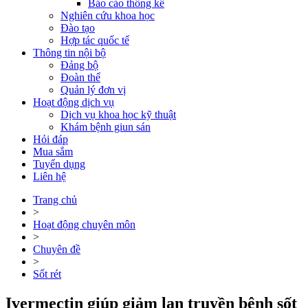
Báo cáo thống kê
Nghiên cứu khoa học
Đào tạo
Hợp tác quốc tế
Thông tin nội bộ
Đảng bộ
Đoàn thể
Quản lý đơn vị
Hoạt động dịch vụ
Dịch vụ khoa học kỹ thuật
Khám bệnh giun sán
Hỏi đáp
Mua sắm
Tuyển dụng
Liên hệ
Trang chủ
>
Hoạt động chuyên môn
>
Chuyên đề
>
Sốt rét
Ivermectin giúp giảm lan truyền bệnh sốt