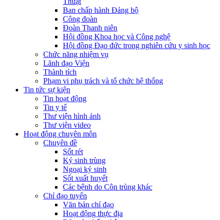
Thuật
Ban chấp hành Đảng bộ
Công đoàn
Đoàn Thanh niên
Hội đồng Khoa học và Công nghệ
Hội đồng Đạo đức trong nghiên cứu y sinh học
Chức năng nhiệm vụ
Lãnh đạo Viện
Thành tích
Phạm vi phụ trách và tổ chức hệ thống
Tin tức sự kiện
Tin hoạt động
Tin y tế
Thư viện hình ảnh
Thư viện video
Hoạt động chuyên môn
Chuyên đề
Sốt rét
Ký sinh trùng
Ngoại ký sinh
Sốt xuất huyết
Các bệnh do Côn trùng khác
Chỉ đạo tuyến
Văn bản chỉ đạo
Hoạt động thực địa