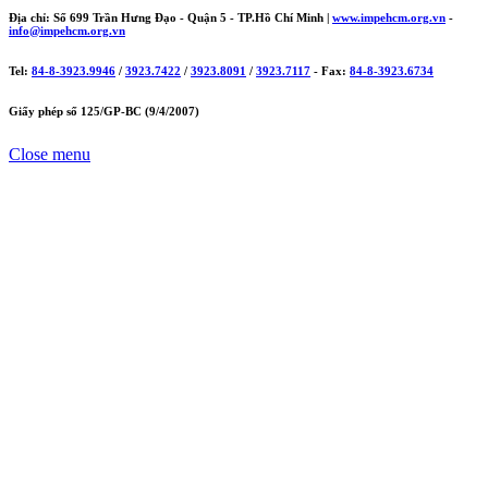
Địa chỉ: Số 699 Trần Hưng Đạo - Quận 5 - TP.Hồ Chí Minh |
www.impehcm.org.vn
-
info@impehcm.org.vn
Tel:
84-8-3923.9946
/
3923.7422
/
3923.8091
/
3923.7117
- Fax:
84-8-3923.6734
Giấy phép số 125/GP-BC (9/4/2007)
Close menu