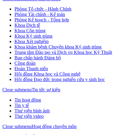
Phòng Tổ chức - Hành Chính
Phòng Tài chính - Kế toán
Phòng Kế hoạch - Tổng hợp
Khoa Dịch tễ
Khoa Côn trùng
Khoa Ký sinh trùng
Khoa Xét nghiệm
Khoa khám bệnh Chuyên khoa Ký sinh trùng
Trung tâm Đào tạo và Dịch vụ Khoa học Kỹ Thuật
Ban chấp hành Đảng bộ
Công đoàn
Đoàn Thanh niên
Hội đồng Khoa học và Công nghệ
Hội đồng Đạo đức trong nghiên cứu y sinh học
Close submenu
Tin tức sự kiện
Tin hoạt động
Tin y tế
Thư viện hình ảnh
Thư viện video
Close submenu
Hoạt động chuyên môn