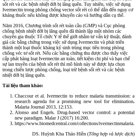
sốt rét và các bệnh nhiệt đới bị lãng quên. Tuy nhiên, việc sử dụng
Ivermectin trong phòng chống vector sốt rét có thể dẫn đến nguy cơ
kháng thuốc nếu không được khuyến cáo và hướng dẫn cụ thể.
Năm 2016, Chương trình sốt rét toàn cầu (GMP) và Cục phòng
chống bệnh nhiệt đới bị lãng quên đã thành lập một nhóm các
chuyên gia thuộc Tổ chức Y tế thế giới nhằm tư vấn kỹ thuật, đánh
giá các bằng chứng trong việc sử dụng Ivermectin và phát triển
thành một loại thuốc kháng ký sinh trùng mục tiêu trong phòng
chống véc tơ sốt rét. Nếu các bằng chứng thu được cho thấy việc
cấp phát hàng loạt Ivermectin an toàn, tiết kiệm chi phí và hạn chế
sự lan truyền của bệnh sốt rét thì mô hình này sẽ được lựa chọn
trong chiến lược phòng chống, loại trừ bệnh sốt rét và các bệnh
nhiệt đới bị lãng quên.
Tài liệu tham khảo:
Chaccour et al. Ivermectin to reduce malaria transmission: a
research agenda for a promising new tool for elimination
.
Malaria Journal 2013, 12:153.
Alonso and Engels. Drug‑based vector control: a potential
new paradigm. Malar J (2017) 16:200
.
https://www.biomedcentral.com/collections/ivermectinmalaria.
DS. Huỳnh Kha Thảo Hiền (
Tổng hợp và lược dịch
)