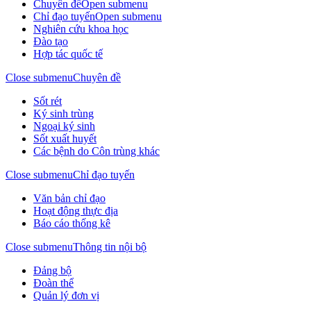
Chuyên đề
Open submenu
Chỉ đạo tuyến
Open submenu
Nghiên cứu khoa học
Đào tạo
Hợp tác quốc tế
Close submenu
Chuyên đề
Sốt rét
Ký sinh trùng
Ngoại ký sinh
Sốt xuất huyết
Các bệnh do Côn trùng khác
Close submenu
Chỉ đạo tuyến
Văn bản chỉ đạo
Hoạt động thực địa
Báo cáo thống kê
Close submenu
Thông tin nội bộ
Đảng bộ
Đoàn thể
Quản lý đơn vị