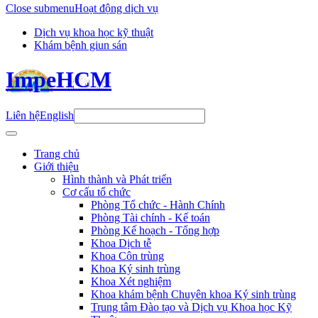
Close submenu
Hoạt động dịch vụ
Dịch vụ khoa học kỹ thuật
Khám bệnh giun sán
ImpeHCM
Liên hệ
English
Trang chủ
Giới thiệu
Hình thành và Phát triển
Cơ cấu tổ chức
Phòng Tổ chức - Hành Chính
Phòng Tài chính - Kế toán
Phòng Kế hoạch - Tổng hợp
Khoa Dịch tễ
Khoa Côn trùng
Khoa Ký sinh trùng
Khoa Xét nghiệm
Khoa khám bệnh Chuyên khoa Ký sinh trùng
Trung tâm Đào tạo và Dịch vụ Khoa học Kỹ