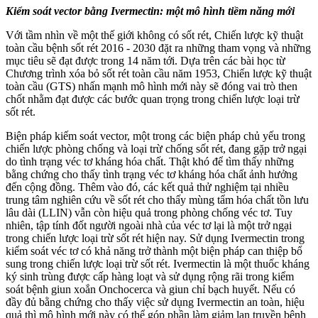
Kiểm soát vector bằng Ivermectin: một mô hình tiềm năng mới
Với tầm nhìn về một thế giới không có sốt rét, Chiến lược kỹ thuật
toàn cầu bệnh sốt rét 2016 - 2030 đặt ra những tham vọng và những
mục tiêu sẽ đạt được trong 14 năm tới. Dựa trên các bài học từ
Chương trình xóa bỏ sốt rét toàn cầu năm 1953, Chiến lược kỹ thuật
toàn cầu (GTS) nhấn mạnh mô hình mới này sẽ đóng vai trò then
chốt nhằm đạt được các bước quan trọng trong chiến lược loại trừ
sốt rét.
Biện pháp kiếm soát vector, một trong các biện pháp chủ yếu trong
chiến lược phòng chống và loại trừ chống sốt rét, đang gặp trở ngại
do tình trạng véc tơ kháng hóa chất. Thật khó để tìm thấy những
bằng chứng cho thấy tình trạng véc tơ kháng hóa chất ảnh hưởng
đến cộng đồng. Thêm vào đó, các kết quả thử nghiệm tại nhiều
trung tâm nghiên cứu về sốt rét cho thấy mùng tẩm hóa chất tồn lưu
lâu dài (LLIN) vẫn còn hiệu quả trong phòng chống véc tơ. Tuy
nhiên, tập tính đốt người ngoài nhà của véc tơ lại là một trở ngại
trong chiến lược loại trừ sốt rét hiện nay. Sử dụng Ivermectin trong
kiểm soát véc tơ có khả năng trở thành một biện pháp can thiệp bổ
sung trong chiến lược loại trừ sốt rét. Ivermectin là một thuốc kháng
ký sinh trùng được cấp hàng loạt và sử dụng rộng rãi trong kiểm
soát bệnh giun xoắn Onchocerca và giun chỉ bạch huyết. Nếu có
đầy đủ bằng chứng cho thấy việc sử dụng Ivermectin an toàn, hiệu
quả thì mô hình mới này có thể góp phần làm giảm lan truyền bệnh