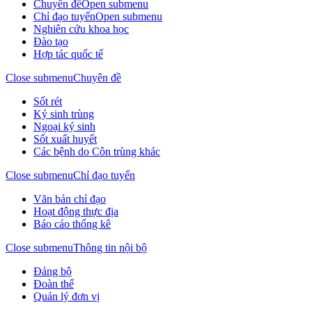
Chuyên đề
Open submenu
Chỉ đạo tuyến
Open submenu
Nghiên cứu khoa học
Đào tạo
Hợp tác quốc tế
Close submenu
Chuyên đề
Sốt rét
Ký sinh trùng
Ngoại ký sinh
Sốt xuất huyết
Các bệnh do Côn trùng khác
Close submenu
Chỉ đạo tuyến
Văn bản chỉ đạo
Hoạt động thực địa
Báo cáo thống kê
Close submenu
Thông tin nội bộ
Đảng bộ
Đoàn thể
Quản lý đơn vị