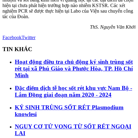
hiện tại chưa phát hiện trường hợp nào nhiễm KSTSR. Các xét
nghiệm PCR sẽ được thực hiện tại Labo của Viện sau chuyến công
tác của Đoàn.
ThS. Nguyễn Văn Khởi
Facebook
Twitter
TIN KHÁC
Hoạt động điều tra chủ động ký sinh trùng sốt
rét tại xã Phú Giáo và Phước Hòa, TP. Hồ Chí
Minh
Đặc điểm dịch tễ học sốt rét khu vực Nam Bộ -
Lâm Đồng giai đoạn năm 2020 - 2024
KÝ SINH TRÙNG SỐT RÉT Plasmodium
knowlesi
NGUY CƠ TỬ VONG TỪ SỐT RÉT NGOẠI
LAI