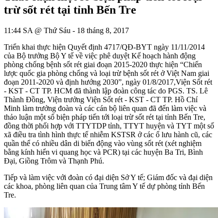
trừ sốt rét tại tỉnh Bến Tre
11:44 SA @ Thứ Sáu - 18 tháng 8, 2017
Triển khai thực hiện Quyết định 4717/QĐ-BYT ngày 11/11/2014
của Bộ trưởng Bộ Y tế về việc phê duyệt Kế hoạch hành động
phòng chống bệnh sốt rét giai đoạn 2015-2020 thực hiện “Chiến
lược quốc gia phòng chống và loại trừ bệnh sốt rét ở Việt Nam giai
đoạn 2011-2020 và định hướng 2030”, ngày 01/8/2017,Viện Sốt rét
- KST - CT TP. HCM đã thành lập đoàn công tác do PGS. TS. Lê
Thành Đồng, Viện trưởng Viện Sốt rét - KST - CT TP. Hồ Chí
Minh làm trưởng đoàn và các cán bộ liên quan đã đến làm việc và
thảo luận một số biện pháp tiến tới loại trừ sốt rét tại tỉnh Bến Tre,
đồng thời phối hợp với TTYTDP tỉnh, TTYT huyện và TYT một số
xã điều tra tình hình thực tế nhiễm KSTSR ở các ổ lưu hành cũ, các
quần thể có nhiều dân di biến động vào vùng sốt rét (xét nghiệm
bằng kính hiển vi quang học và PCR) tại các huyện Ba Tri, Bình
Đại, Giồng Trôm và Thạnh Phú.
Tiếp và làm việc với đoàn có đại diện Sở Y tế; Giám đốc và đại diện
các khoa, phòng liên quan của Trung tâm Y tế dự phòng tỉnh Bến
Tre.