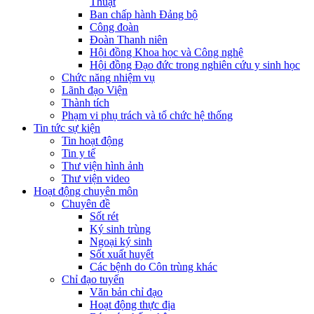
Thuật
Ban chấp hành Đảng bộ
Công đoàn
Đoàn Thanh niên
Hội đồng Khoa học và Công nghệ
Hội đồng Đạo đức trong nghiên cứu y sinh học
Chức năng nhiệm vụ
Lãnh đạo Viện
Thành tích
Phạm vi phụ trách và tổ chức hệ thống
Tin tức sự kiện
Tin hoạt động
Tin y tế
Thư viện hình ảnh
Thư viện video
Hoạt động chuyên môn
Chuyên đề
Sốt rét
Ký sinh trùng
Ngoại ký sinh
Sốt xuất huyết
Các bệnh do Côn trùng khác
Chỉ đạo tuyến
Văn bản chỉ đạo
Hoạt động thực địa