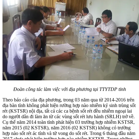
Đoàn công tác làm việc với địa phương tại TTYTDP tỉnh
Theo báo cáo của địa phương, trong 03 năm qua từ 2014-2016 trên
địa bàn tỉnh không phát hiện rường hợp nào nhiễm ký sinh trùng sốt
rét (KSTSR) nội địa, tất cả các ca bệnh sốt rét đều nhiễm ngoại lai
do người dân đi làm ăn từ các vùng sốt rét lưu hành (SRLH) trở về.
Cụ thể năm 2014 toàn tỉnh phát hiện 03 trường hợp nhiễm KSTSR,
năm 2015 (02 KSTSR), năm 2016 (02 KSTSR) không có trường
hợp nào sốt rét ác tính và tử vong do sốt rét. Trong 6 tháng đầu năm
2017 chưa phát hiện trường hợp nào nhiễm KSTSR. Trong những