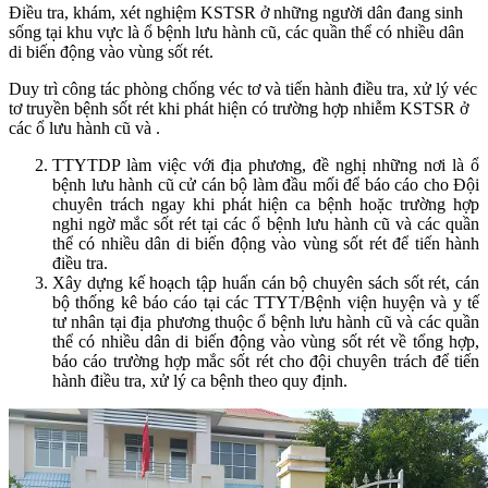
Điều tra, khám, xét nghiệm KSTSR ở những người dân đang sinh
sống tại khu vực là ổ bệnh lưu hành cũ, các quần thể có nhiều dân
di biến động vào vùng sốt rét.
Duy trì công tác phòng chống véc tơ và tiến hành điều tra, xử lý véc
tơ truyền bệnh sốt rét khi phát hiện có trường hợp nhiễm KSTSR ở
các ổ lưu hành cũ và .
TTYTDP làm việc với địa phương, đề nghị những nơi là ổ
bệnh lưu hành cũ cử cán bộ làm đầu mối để báo cáo cho Đội
chuyên trách ngay khi phát hiện ca bệnh hoặc trường hợp
nghi ngờ mắc sốt rét tại các ổ bệnh lưu hành cũ và các quần
thể có nhiều dân di biến động vào vùng sốt rét để tiến hành
điều tra.
Xây dựng kế hoạch tập huấn cán bộ chuyên sách sốt rét, cán
bộ thống kê báo cáo tại các TTYT/Bệnh viện huyện và y tế
tư nhân tại địa phương thuộc ổ bệnh lưu hành cũ và các quần
thể có nhiều dân di biến động vào vùng sốt rét về tổng hợp,
báo cáo trường hợp mắc sốt rét cho đội chuyên trách để tiến
hành điều tra, xử lý ca bệnh theo quy định.