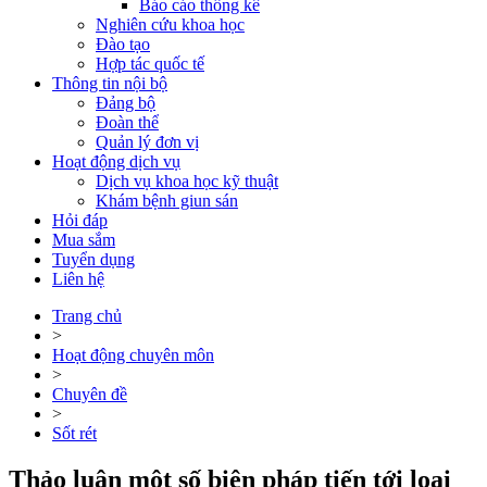
Báo cáo thống kê
Nghiên cứu khoa học
Đào tạo
Hợp tác quốc tế
Thông tin nội bộ
Đảng bộ
Đoàn thể
Quản lý đơn vị
Hoạt động dịch vụ
Dịch vụ khoa học kỹ thuật
Khám bệnh giun sán
Hỏi đáp
Mua sắm
Tuyển dụng
Liên hệ
Trang chủ
>
Hoạt động chuyên môn
>
Chuyên đề
>
Sốt rét
Thảo luận một số biện pháp tiến tới loại