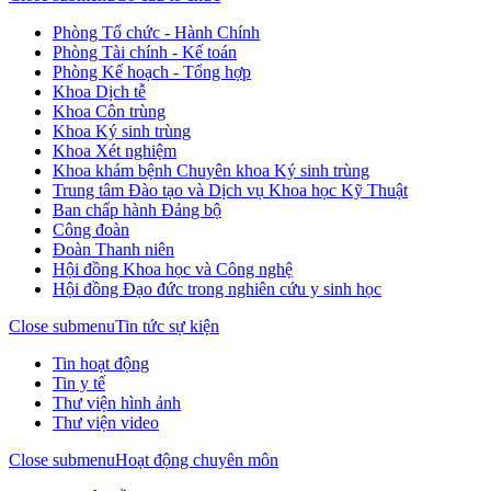
Phòng Tổ chức - Hành Chính
Phòng Tài chính - Kế toán
Phòng Kế hoạch - Tổng hợp
Khoa Dịch tễ
Khoa Côn trùng
Khoa Ký sinh trùng
Khoa Xét nghiệm
Khoa khám bệnh Chuyên khoa Ký sinh trùng
Trung tâm Đào tạo và Dịch vụ Khoa học Kỹ Thuật
Ban chấp hành Đảng bộ
Công đoàn
Đoàn Thanh niên
Hội đồng Khoa học và Công nghệ
Hội đồng Đạo đức trong nghiên cứu y sinh học
Close submenu
Tin tức sự kiện
Tin hoạt động
Tin y tế
Thư viện hình ảnh
Thư viện video
Close submenu
Hoạt động chuyên môn