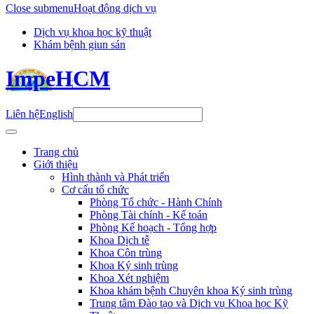
Close submenu
Hoạt động dịch vụ
Dịch vụ khoa học kỹ thuật
Khám bệnh giun sán
ImpeHCM
Liên hệ
English
Trang chủ
Giới thiệu
Hình thành và Phát triển
Cơ cấu tổ chức
Phòng Tổ chức - Hành Chính
Phòng Tài chính - Kế toán
Phòng Kế hoạch - Tổng hợp
Khoa Dịch tễ
Khoa Côn trùng
Khoa Ký sinh trùng
Khoa Xét nghiệm
Khoa khám bệnh Chuyên khoa Ký sinh trùng
Trung tâm Đào tạo và Dịch vụ Khoa học Kỹ