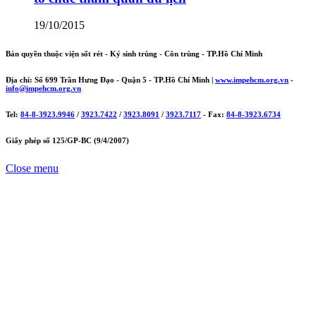
19/10/2015
Bản quyền thuộc viện sốt rét - Ký sinh trùng - Côn trùng - TP.Hồ Chí Minh
Địa chỉ: Số 699 Trần Hưng Đạo - Quận 5 - TP.Hồ Chí Minh |
www.impehcm.org.vn
-
info@impehcm.org.vn
Tel:
84-8-3923.9946
/
3923.7422
/
3923.8091
/
3923.7117
- Fax:
84-8-3923.6734
Giấy phép số 125/GP-BC (9/4/2007)
Close menu