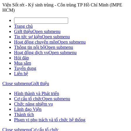
Viện Sốt rét - Ký sinh trùng - Côn trùng TP Hồ Chí Minh (IMPE
HCM)
Trang chủ
Giới thiệu
Open submenu
Tin tức sự kiện
Open submenu
Hoạt động chuyên môn
Open submenu
Thông tin nội bộ
Open submenu
Hoạt động dịch vụ
Open submenu
Hỏi đáp
Mua sắm
Tuyển dụng
Liên hệ
Close submenu
Giới thiệu
Hình thành và Phát triển
Cơ cấu tổ chức
Open submenu
Chức năng nhiệm vụ
Lãnh đạo Viện
Thành tích
Phạm vi phụ trách và tổ chức hệ thống
Close submenu
Cơ cấu tổ chức