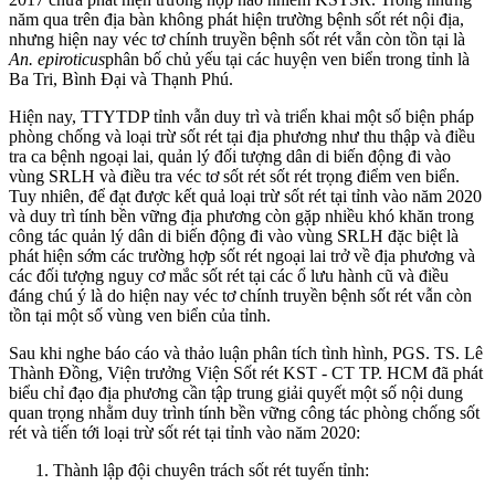
năm qua trên địa bàn không phát hiện trường bệnh sốt rét nội địa,
nhưng hiện nay véc tơ chính truyền bệnh sốt rét vẫn còn tồn tại là
An. epiroticus
phân bố chủ yếu tại các huyện ven biển trong tỉnh là
Ba Tri, Bình Đại và Thạnh Phú.
Hiện nay, TTYTDP tỉnh vẫn duy trì và triển khai một số biện pháp
phòng chống và loại trừ sốt rét tại địa phương như thu thập và điều
tra ca bệnh ngoại lai, quản lý đối tượng dân di biến động đi vào
vùng SRLH và điều tra véc tơ sốt rét sốt rét trọng điểm ven biển.
Tuy nhiên, để đạt được kết quả loại trừ sốt rét tại tỉnh vào năm 2020
và duy trì tính bền vững địa phương còn gặp nhiều khó khăn trong
công tác quản lý dân di biến động đi vào vùng SRLH đặc biệt là
phát hiện sớm các trường hợp sốt rét ngoại lai trở về địa phương và
các đối tượng nguy cơ mắc sốt rét tại các ổ lưu hành cũ và điều
đáng chú ý là do hiện nay véc tơ chính truyền bệnh sốt rét vẫn còn
tồn tại một số vùng ven biển của tỉnh.
Sau khi nghe báo cáo và thảo luận phân tích tình hình, PGS. TS. Lê
Thành Đồng, Viện trưởng Viện Sốt rét KST - CT TP. HCM đã phát
biểu chỉ đạo địa phương cần tập trung giải quyết một số nội dung
quan trọng nhằm duy trình tính bền vững công tác phòng chống sốt
rét và tiến tới loại trừ sốt rét tại tỉnh vào năm 2020:
Thành lập đội chuyên trách sốt rét tuyến tỉnh: