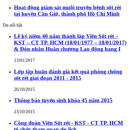
Hoạt động giám sát muỗi truyền bệnh sốt rét
tại huyện Cần Giờ, thành phố Hồ Chí Minh
Tin nổi bật
Lễ kỷ niệm 40 năm thành lập Viện Sốt rét –
KST – CT TP. HCM (18/01/1977 – 18/01/2017)
& Đón nhận Huân chương Lao động hạng I
13/01/2017
Lớp tập huấn đánh giá kết quả phòng chống
sốt rét giai đoạn 2011 - 2015
26/10/2015
Thông báo tuyển sinh khóa 45 năm 2015
23/10/2015
Công đoàn Viện Sốt rét - KST - CT TP. HCM
tổ chức tham quan du lịch