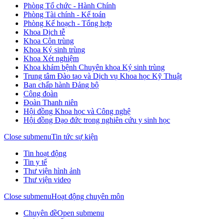
Phòng Tổ chức - Hành Chính
Phòng Tài chính - Kế toán
Phòng Kế hoạch - Tổng hợp
Khoa Dịch tễ
Khoa Côn trùng
Khoa Ký sinh trùng
Khoa Xét nghiệm
Khoa khám bệnh Chuyên khoa Ký sinh trùng
Trung tâm Đào tạo và Dịch vụ Khoa học Kỹ Thuật
Ban chấp hành Đảng bộ
Công đoàn
Đoàn Thanh niên
Hội đồng Khoa học và Công nghệ
Hội đồng Đạo đức trong nghiên cứu y sinh học
Close submenu
Tin tức sự kiện
Tin hoạt động
Tin y tế
Thư viện hình ảnh
Thư viện video
Close submenu
Hoạt động chuyên môn
Chuyên đề
Open submenu