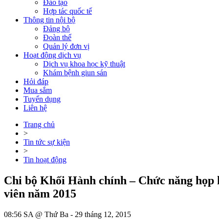
Đào tạo
Hợp tác quốc tế
Thông tin nội bộ
Đảng bộ
Đoàn thể
Quản lý đơn vị
Hoạt động dịch vụ
Dịch vụ khoa học kỹ thuật
Khám bệnh giun sán
Hỏi đáp
Mua sắm
Tuyển dụng
Liên hệ
Trang chủ
>
Tin tức sự kiện
>
Tin hoạt động
Chi bộ Khối Hành chính – Chức năng họp ki
viên năm 2015
08:56 SA @ Thứ Ba - 29 tháng 12, 2015