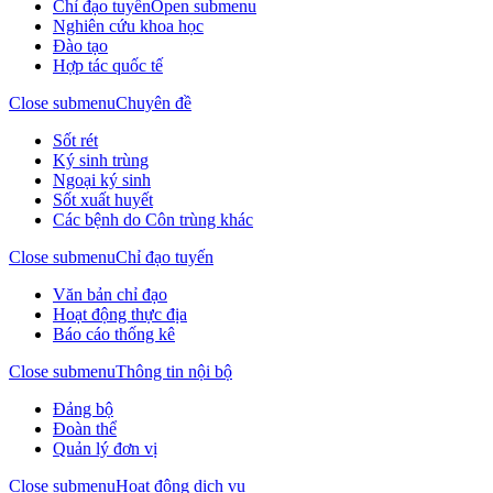
Chỉ đạo tuyến
Open submenu
Nghiên cứu khoa học
Đào tạo
Hợp tác quốc tế
Close submenu
Chuyên đề
Sốt rét
Ký sinh trùng
Ngoại ký sinh
Sốt xuất huyết
Các bệnh do Côn trùng khác
Close submenu
Chỉ đạo tuyến
Văn bản chỉ đạo
Hoạt động thực địa
Báo cáo thống kê
Close submenu
Thông tin nội bộ
Đảng bộ
Đoàn thể
Quản lý đơn vị
Close submenu
Hoạt động dịch vụ