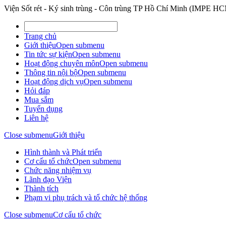
Viện Sốt rét - Ký sinh trùng - Côn trùng TP Hồ Chí Minh (IMPE H
Trang chủ
Giới thiệu
Open submenu
Tin tức sự kiện
Open submenu
Hoạt động chuyên môn
Open submenu
Thông tin nội bộ
Open submenu
Hoạt động dịch vụ
Open submenu
Hỏi đáp
Mua sắm
Tuyển dụng
Liên hệ
Close submenu
Giới thiệu
Hình thành và Phát triển
Cơ cấu tổ chức
Open submenu
Chức năng nhiệm vụ
Lãnh đạo Viện
Thành tích
Phạm vi phụ trách và tổ chức hệ thống
Close submenu
Cơ cấu tổ chức