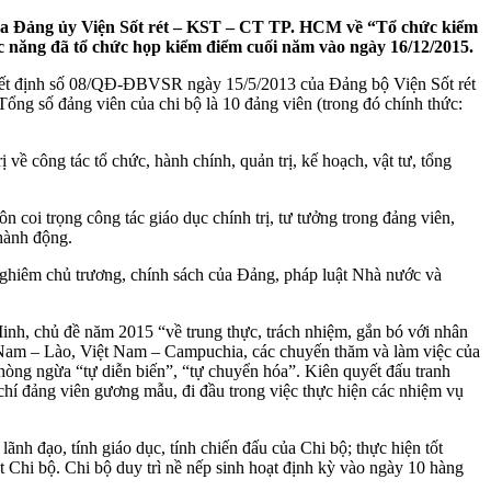
ủa Đảng ủy Viện Sốt rét – KST – CT TP. HCM về “Tổ chức kiểm
c năng đã tổ chức họp kiểm điểm cuối năm vào ngày 16/12/2015.
uyết định số 08/QĐ-ĐBVSR ngày 15/5/2013 của Đảng bộ Viện Sốt rét
g số đảng viên của chi bộ là 10 đảng viên (trong đó chính thức:
ề công tác tổ chức, hành chính, quản trị, kế hoạch, vật tư, tổng
n coi trọng công tác giáo dục chính trị, tư tưởng trong đảng viên,
hành động.
 nghiêm chủ trương, chính sách của Đảng, pháp luật Nhà nước và
Minh, chủ đề năm 2015 “về trung thực, trách nhiệm, gắn bó với nhân
ệt Nam – Lào, Việt Nam – Campuchia, các chuyến thăm và làm việc của
hòng ngừa “tự diễn biến”, “tự chuyển hóa”. Kiên quyết đấu tranh
 chí đảng viên gương mẫu, đi đầu trong việc thực hiện các nhiệm vụ
h đạo, tính giáo dục, tính chiến đấu của Chi bộ; thực hiện tốt
t Chi bộ. Chi bộ duy trì nề nếp sinh hoạt định kỳ vào ngày 10 hàng