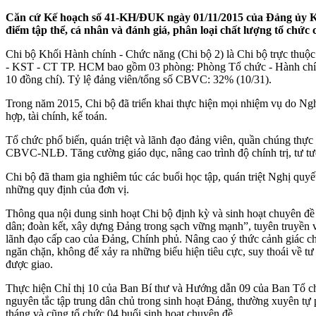
Căn cứ Kế hoạch số 41-KH/ĐUK ngày 01/11/2015 của Đảng ủy K
điểm tập thể, cá nhân và đánh giá, phân loại chất lượng tổ chứ
Chi bộ Khối Hành chính - Chức năng (Chi bộ 2) là Chi bộ trực thu
- KST - CT TP. HCM bao gồm 03 phòng: Phòng Tổ chức - Hành chính, 
10 đồng chí). Tỷ lệ đảng viên/tổng số CBVC: 32% (10/31).
Trong năm 2015, Chi bộ đã triển khai thực hiện mọi nhiệm vụ do Nghị 
hợp, tài chính, kế toán.
Tổ chức phổ biến, quán triệt và lãnh đạo đảng viên, quần chúng thực h
CBVC-NLĐ. Tăng cường giáo dục, nâng cao trình độ chính trị, tư tư
Chi bộ đã tham gia nghiêm túc các buổi học tập, quán triệt Nghị quy
những quy định của đơn vị.
Thông qua nội dung sinh hoạt Chi bộ định kỳ và sinh hoạt chuyên đề 
dân; đoàn kết, xây dựng Đảng trong sạch vững mạnh”, tuyên truyền v
lãnh đạo cấp cao của Đảng, Chính phủ. Nâng cao ý thức cảnh giác ch
ngăn chặn, không để xảy ra những biểu hiện tiêu cực, suy thoái về tư
được giao.
Thực hiện Chỉ thị 10 của Ban Bí thư và Hướng dẫn 09 của Ban Tổ chức
nguyên tắc tập trung dân chủ trong sinh hoạt Đảng, thường xuyên tự p
tháng và cũng tổ chức 04 buổi sinh hoạt chuyên đề.