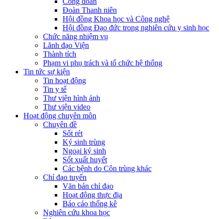
Công đoàn
Đoàn Thanh niên
Hội đồng Khoa học và Công nghệ
Hội đồng Đạo đức trong nghiên cứu y sinh học
Chức năng nhiệm vụ
Lãnh đạo Viện
Thành tích
Phạm vi phụ trách và tổ chức hệ thống
Tin tức sự kiện
Tin hoạt động
Tin y tế
Thư viện hình ảnh
Thư viện video
Hoạt động chuyên môn
Chuyên đề
Sốt rét
Ký sinh trùng
Ngoại ký sinh
Sốt xuất huyết
Các bệnh do Côn trùng khác
Chỉ đạo tuyến
Văn bản chỉ đạo
Hoạt động thực địa
Báo cáo thống kê
Nghiên cứu khoa học