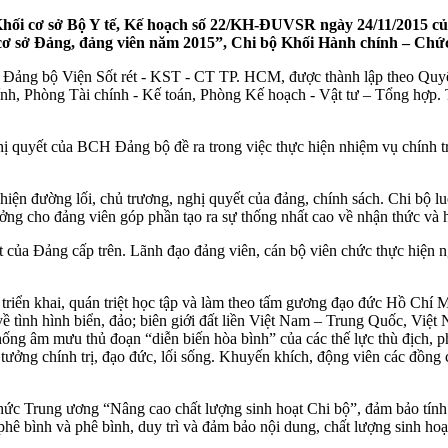
hối cơ sở Bộ Y tế, Kế hoạch số 22/KH-ĐUVSR ngày 24/11/2015 c
c cơ sở Đảng, đảng viên năm 2015”, Chi bộ Khối Hành chính – Chứ
ộc Đảng bộ Viện Sốt rét - KST - CT TP. HCM, được thành lập theo Q
Phòng Tài chính - Kế toán, Phòng Kế hoạch - Vật tư – Tổng hợp. Tổn
quyết của BCH Đảng bộ đề ra trong việc thực hiện nhiệm vụ chính trị v
iện đường lối, chủ trương, nghị quyết của đảng, chính sách. Chi bộ luô
ởng cho đảng viên góp phần tạo ra sự thống nhất cao về nhận thức và 
ết của Đảng cấp trên. Lãnh đạo đảng viên, cán bộ viên chức thực hiện
triển khai, quán triệt học tập và làm theo tấm gương đạo đức Hồ Chí 
ề tình hình biển, đảo; biên giới đất liền Việt Nam – Trung Quốc, Vi
ống âm mưu thủ đoạn “diễn biến hòa bình” của các thế lực thù địch, p
 tưởng chính trị, đạo đức, lối sống. Khuyến khích, động viên các đồng
 Trung ương “Nâng cao chất lượng sinh hoạt Chi bộ”, đảm bảo tính lãn
hê bình và phê bình, duy trì và đảm bảo nội dung, chất lượng sinh hoạ