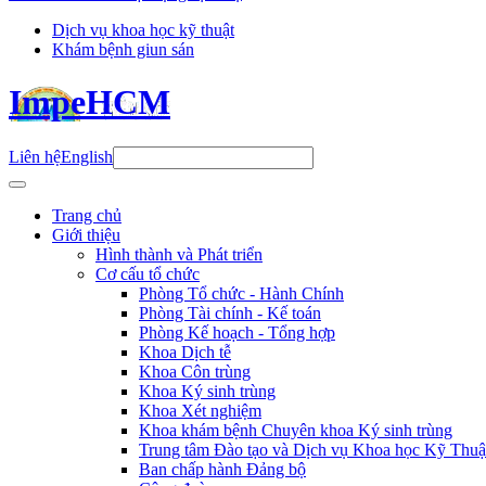
Dịch vụ khoa học kỹ thuật
Khám bệnh giun sán
ImpeHCM
Liên hệ
English
Trang chủ
Giới thiệu
Hình thành và Phát triển
Cơ cấu tổ chức
Phòng Tổ chức - Hành Chính
Phòng Tài chính - Kế toán
Phòng Kế hoạch - Tổng hợp
Khoa Dịch tễ
Khoa Côn trùng
Khoa Ký sinh trùng
Khoa Xét nghiệm
Khoa khám bệnh Chuyên khoa Ký sinh trùng
Trung tâm Đào tạo và Dịch vụ Khoa học Kỹ Thuậ
Ban chấp hành Đảng bộ