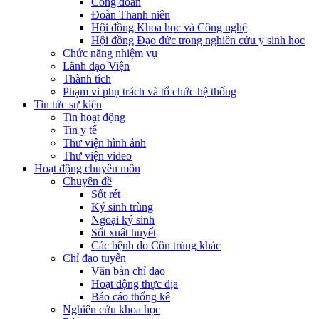
Công đoàn
Đoàn Thanh niên
Hội đồng Khoa học và Công nghệ
Hội đồng Đạo đức trong nghiên cứu y sinh học
Chức năng nhiệm vụ
Lãnh đạo Viện
Thành tích
Phạm vi phụ trách và tổ chức hệ thống
Tin tức sự kiện
Tin hoạt động
Tin y tế
Thư viện hình ảnh
Thư viện video
Hoạt động chuyên môn
Chuyên đề
Sốt rét
Ký sinh trùng
Ngoại ký sinh
Sốt xuất huyết
Các bệnh do Côn trùng khác
Chỉ đạo tuyến
Văn bản chỉ đạo
Hoạt động thực địa
Báo cáo thống kê
Nghiên cứu khoa học