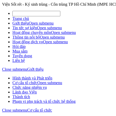
Viện Sốt rét - Ký sinh trùng - Côn trùng TP Hồ Chí Minh (IMPE H
Trang chủ
Giới thiệu
Open submenu
Tin tức sự kiện
Open submenu
Hoạt động chuyên môn
Open submenu
Thông tin nội bộ
Open submenu
Hoạt động dịch vụ
Open submenu
Hỏi đáp
Mua sắm
Tuyển dụng
Liên hệ
Close submenu
Giới thiệu
Hình thành và Phát triển
Cơ cấu tổ chức
Open submenu
Chức năng nhiệm vụ
Lãnh đạo Viện
Thành tích
Phạm vi phụ trách và tổ chức hệ thống
Close submenu
Cơ cấu tổ chức