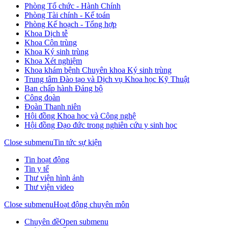
Phòng Tổ chức - Hành Chính
Phòng Tài chính - Kế toán
Phòng Kế hoạch - Tổng hợp
Khoa Dịch tễ
Khoa Côn trùng
Khoa Ký sinh trùng
Khoa Xét nghiệm
Khoa khám bệnh Chuyên khoa Ký sinh trùng
Trung tâm Đào tạo và Dịch vụ Khoa học Kỹ Thuật
Ban chấp hành Đảng bộ
Công đoàn
Đoàn Thanh niên
Hội đồng Khoa học và Công nghệ
Hội đồng Đạo đức trong nghiên cứu y sinh học
Close submenu
Tin tức sự kiện
Tin hoạt động
Tin y tế
Thư viện hình ảnh
Thư viện video
Close submenu
Hoạt động chuyên môn
Chuyên đề
Open submenu