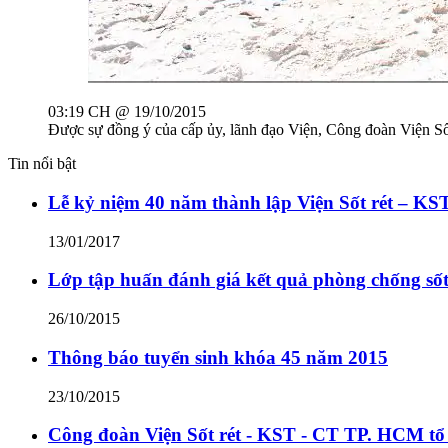
03:19 CH @ 19/10/2015
Được sự đồng ý của cấp ủy, lãnh đạo Viện, Công đoàn Viện S
Tin nổi bật
Lễ kỷ niệm 40 năm thành lập Viện Sốt rét – K
13/01/2017
Lớp tập huấn đánh giá kết quả phòng chống sốt 
26/10/2015
Thông báo tuyển sinh khóa 45 năm 2015
23/10/2015
Công đoàn Viện Sốt rét - KST - CT TP. HCM tổ