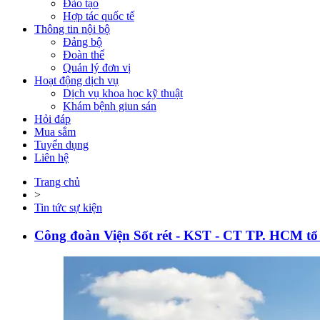
Đào tạo
Hợp tác quốc tế
Thông tin nội bộ
Đảng bộ
Đoàn thể
Quản lý đơn vị
Hoạt động dịch vụ
Dịch vụ khoa học kỹ thuật
Khám bệnh giun sán
Hỏi đáp
Mua sắm
Tuyển dụng
Liên hệ
Trang chủ
>
Tin tức sự kiện
Công đoàn Viện Sốt rét - KST - CT TP. HCM tổ