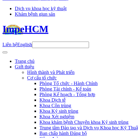
Dịch vụ khoa học kỹ thuật
Khám bệnh giun sán
ImpeHCM
Liên hệ
English
Trang chủ
Giới thiệu
Hình thành và Phát triển
Cơ cấu tổ chức
Phòng Tổ chức - Hành Chính
Phòng Tài chính - Kế toán
Phòng Kế hoạch - Tổng hợp
Khoa Dịch tễ
Khoa Côn trùng
Khoa Ký sinh trùng
Khoa Xét nghiệm
Khoa khám bệnh Chuyên khoa Ký sinh trùng
Trung tâm Đào tạo và Dịch vụ Khoa học Kỹ Thuậ
Ban chấp hành Đảng bộ