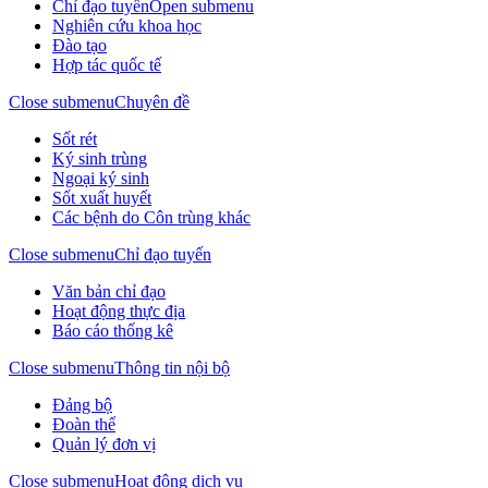
Chỉ đạo tuyến
Open submenu
Nghiên cứu khoa học
Đào tạo
Hợp tác quốc tế
Close submenu
Chuyên đề
Sốt rét
Ký sinh trùng
Ngoại ký sinh
Sốt xuất huyết
Các bệnh do Côn trùng khác
Close submenu
Chỉ đạo tuyến
Văn bản chỉ đạo
Hoạt động thực địa
Báo cáo thống kê
Close submenu
Thông tin nội bộ
Đảng bộ
Đoàn thể
Quản lý đơn vị
Close submenu
Hoạt động dịch vụ