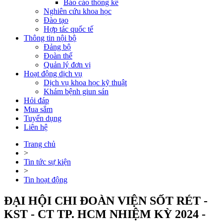
Báo cáo thống kê
Nghiên cứu khoa học
Đào tạo
Hợp tác quốc tế
Thông tin nội bộ
Đảng bộ
Đoàn thể
Quản lý đơn vị
Hoạt động dịch vụ
Dịch vụ khoa học kỹ thuật
Khám bệnh giun sán
Hỏi đáp
Mua sắm
Tuyển dụng
Liên hệ
Trang chủ
>
Tin tức sự kiện
>
Tin hoạt động
ĐẠI HỘI CHI ĐOÀN VIỆN SỐT RÉT -
KST - CT TP. HCM NHIỆM KỲ 2024 -