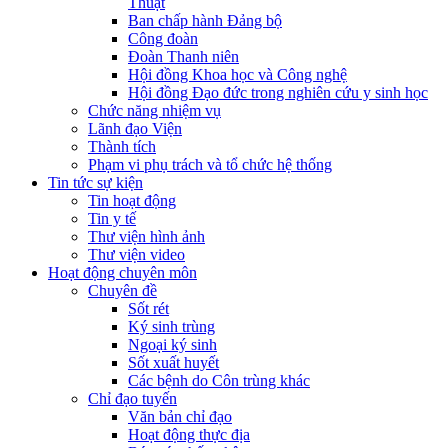
Thuật
Ban chấp hành Đảng bộ
Công đoàn
Đoàn Thanh niên
Hội đồng Khoa học và Công nghệ
Hội đồng Đạo đức trong nghiên cứu y sinh học
Chức năng nhiệm vụ
Lãnh đạo Viện
Thành tích
Phạm vi phụ trách và tổ chức hệ thống
Tin tức sự kiện
Tin hoạt động
Tin y tế
Thư viện hình ảnh
Thư viện video
Hoạt động chuyên môn
Chuyên đề
Sốt rét
Ký sinh trùng
Ngoại ký sinh
Sốt xuất huyết
Các bệnh do Côn trùng khác
Chỉ đạo tuyến
Văn bản chỉ đạo
Hoạt động thực địa