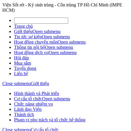
Viện Sốt rét - Ký sinh trùng - Côn trùng TP Hồ Chí Minh (IMPE
HCM)
Trang chủ
Giới thiệu
Open submenu
Tin tức sự kiện
Open submenu
Hoạt động chuyên môn
Open submenu
Thông tin nội bộ
Open submenu
Hoạt động dịch vụ
Open submenu
Hỏi đáp
Mua sắm
Tuyển dụng
Liên hệ
Close submenu
Giới thiệu
Hình thành và Phát triển
Cơ cấu tổ chức
Open submenu
Chức năng nhiệm vụ
Lãnh đạo Viện
Thành tích
Phạm vi phụ trách và tổ chức hệ thống
Close submenu
Cơ cấu tổ chức