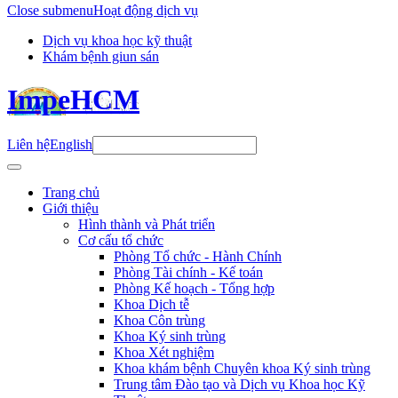
Close submenu
Hoạt động dịch vụ
Dịch vụ khoa học kỹ thuật
Khám bệnh giun sán
ImpeHCM
Liên hệ
English
Trang chủ
Giới thiệu
Hình thành và Phát triển
Cơ cấu tổ chức
Phòng Tổ chức - Hành Chính
Phòng Tài chính - Kế toán
Phòng Kế hoạch - Tổng hợp
Khoa Dịch tễ
Khoa Côn trùng
Khoa Ký sinh trùng
Khoa Xét nghiệm
Khoa khám bệnh Chuyên khoa Ký sinh trùng
Trung tâm Đào tạo và Dịch vụ Khoa học Kỹ