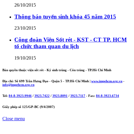
26/10/2015
Thông báo tuyển sinh khóa 45 năm 2015
23/10/2015
Công đoàn Viện Sốt rét - KST - CT TP. HCM
tổ chức tham quan du lịch
19/10/2015
Bản quyền thuộc viện sốt rét - Ký sinh trùng - Côn trùng - TP.Hồ Chí Minh
Địa chỉ: Số 699 Trần Hưng Đạo - Quận 5 - TP.Hồ Chí Minh |
www.impehcm.org.vn
-
info@impehcm.org.vn
Tel:
84-8-3923.9946
/
3923.7422
/
3923.8091
/
3923.7117
- Fax:
84-8-3923.6734
Giấy phép số 125/GP-BC (9/4/2007)
Close menu