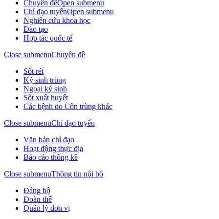
Chuyên đề
Open submenu
Chỉ đạo tuyến
Open submenu
Nghiên cứu khoa học
Đào tạo
Hợp tác quốc tế
Close submenu
Chuyên đề
Sốt rét
Ký sinh trùng
Ngoại ký sinh
Sốt xuất huyết
Các bệnh do Côn trùng khác
Close submenu
Chỉ đạo tuyến
Văn bản chỉ đạo
Hoạt động thực địa
Báo cáo thống kê
Close submenu
Thông tin nội bộ
Đảng bộ
Đoàn thể
Quản lý đơn vị