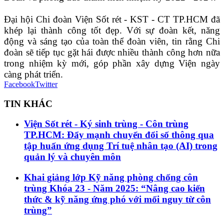
Đại hội Chi đoàn Viện Sốt rét - KST - CT TP.HCM đã
khép lại thành công tốt đẹp. Với sự đoàn kết, năng
động và sáng tạo của toàn thể đoàn viên, tin rằng Chi
đoàn sẽ tiếp tục gặt hái được nhiều thành công hơn nữa
trong nhiệm kỳ mới, góp phần xây dựng Viện ngày
càng phát triển.
Facebook
Twitter
TIN KHÁC
Viện Sốt rét - Ký sinh trùng - Côn trùng
TP.HCM: Đẩy mạnh chuyển đổi số thông qua
tập huấn ứng dụng Trí tuệ nhân tạo (AI) trong
quản lý và chuyên môn
Khai giảng lớp Kỹ năng phòng chống côn
trùng Khóa 23 - Năm 2025: “Nâng cao kiến
thức & kỹ năng ứng phó với mối nguy từ côn
trùng”