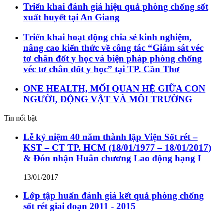
Triển khai đánh giá hiệu quả phòng chống sốt
xuất huyết tại An Giang
Triển khai hoạt động chia sẻ kinh nghiệm,
nâng cao kiến thức về công tác “Giám sát véc
tơ chân đốt y học và biện pháp phòng chống
véc tơ chân đốt y học” tại TP. Cần Thơ
ONE HEALTH, MỐI QUAN HỆ GIỮA CON
NGƯỜI, ĐỘNG VẬT VÀ MÔI TRƯỜNG
Tin nổi bật
Lễ kỷ niệm 40 năm thành lập Viện Sốt rét –
KST – CT TP. HCM (18/01/1977 – 18/01/2017)
& Đón nhận Huân chương Lao động hạng I
13/01/2017
Lớp tập huấn đánh giá kết quả phòng chống
sốt rét giai đoạn 2011 - 2015