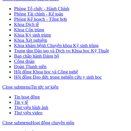
Phòng Tổ chức - Hành Chính
Phòng Tài chính - Kế toán
Phòng Kế hoạch - Tổng hợp
Khoa Dịch tễ
Khoa Côn trùng
Khoa Ký sinh trùng
Khoa Xét nghiệm
Khoa khám bệnh Chuyên khoa Ký sinh trùng
Trung tâm Đào tạo và Dịch vụ Khoa học Kỹ Thuật
Ban chấp hành Đảng bộ
Công đoàn
Đoàn Thanh niên
Hội đồng Khoa học và Công nghệ
Hội đồng Đạo đức trong nghiên cứu y sinh học
Close submenu
Tin tức sự kiện
Tin hoạt động
Tin y tế
Thư viện hình ảnh
Thư viện video
Close submenu
Hoạt động chuyên môn