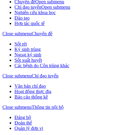
Chuyên đề
Open submenu
Chỉ đạo tuyến
Open submenu
Nghiên cứu khoa học
Đào tạo
Hợp tác quốc tế
Close submenu
Chuyên đề
Sốt rét
Ký sinh trùng
Ngoại ký sinh
Sốt xuất huyết
Các bệnh do Côn trùng khác
Close submenu
Chỉ đạo tuyến
Văn bản chỉ đạo
Hoạt động thực địa
Báo cáo thống kê
Close submenu
Thông tin nội bộ
Đảng bộ
Đoàn thể
Quản lý đơn vị