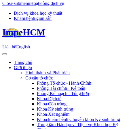
Close submenu
Hoạt động dịch vụ
Dịch vụ khoa học kỹ thuật
Khám bệnh giun sán
ImpeHCM
Liên hệ
English
Trang chủ
Giới thiệu
Hình thành và Phát triển
Cơ cấu tổ chức
Phòng Tổ chức - Hành Chính
Phòng Tài chính - Kế toán
Phòng Kế hoạch - Tổng hợp
Khoa Dịch tễ
Khoa Côn trùng
Khoa Ký sinh trùng
Khoa Xét nghiệm
Khoa khám bệnh Chuyên khoa Ký sinh trùng
Trung tâm Đào tạo và Dịch vụ Khoa học Kỹ