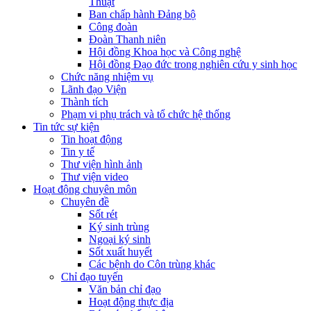
Thuật
Ban chấp hành Đảng bộ
Công đoàn
Đoàn Thanh niên
Hội đồng Khoa học và Công nghệ
Hội đồng Đạo đức trong nghiên cứu y sinh học
Chức năng nhiệm vụ
Lãnh đạo Viện
Thành tích
Phạm vi phụ trách và tổ chức hệ thống
Tin tức sự kiện
Tin hoạt động
Tin y tế
Thư viện hình ảnh
Thư viện video
Hoạt động chuyên môn
Chuyên đề
Sốt rét
Ký sinh trùng
Ngoại ký sinh
Sốt xuất huyết
Các bệnh do Côn trùng khác
Chỉ đạo tuyến
Văn bản chỉ đạo
Hoạt động thực địa