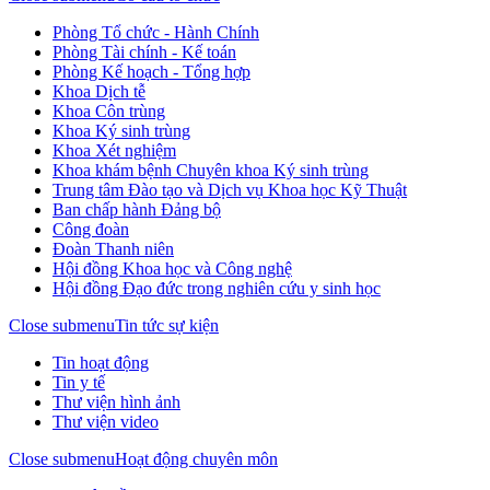
Phòng Tổ chức - Hành Chính
Phòng Tài chính - Kế toán
Phòng Kế hoạch - Tổng hợp
Khoa Dịch tễ
Khoa Côn trùng
Khoa Ký sinh trùng
Khoa Xét nghiệm
Khoa khám bệnh Chuyên khoa Ký sinh trùng
Trung tâm Đào tạo và Dịch vụ Khoa học Kỹ Thuật
Ban chấp hành Đảng bộ
Công đoàn
Đoàn Thanh niên
Hội đồng Khoa học và Công nghệ
Hội đồng Đạo đức trong nghiên cứu y sinh học
Close submenu
Tin tức sự kiện
Tin hoạt động
Tin y tế
Thư viện hình ảnh
Thư viện video
Close submenu
Hoạt động chuyên môn