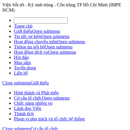
Viện Sốt rét - Ký sinh trùng - Côn trùng TP Hồ Chí Minh (IMPE
HCM)
Trang chủ
Giới thiệu
Open submenu
Tin tức sự kiện
Open submenu
Hoạt động chuyên môn
Open submenu
Thông tin nội bộ
Open submenu
Hoạt động dịch vụ
Open submenu
Hỏi đáp
Mua sắm
Tuyển dụng
Liên hệ
Close submenu
Giới thiệu
Hình thành và Phát triển
Cơ cấu tổ chức
Open submenu
Chức năng nhiệm vụ
Lãnh đạo Viện
Thành tích
Phạm vi phụ trách và tổ chức hệ thống
Close submenu
Cơ cấu tổ chức