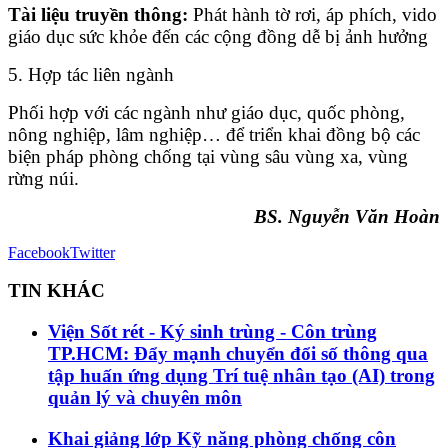
Tài liệu truyền thông:
Phát hành tờ rơi, áp phích, vido
giáo dục sức khỏe đến các cộng đồng dễ bị ảnh hưởng
5. Hợp tác liên ngành
Phối hợp với các ngành như giáo dục, quốc phòng,
nông nghiệp, lâm nghiệp… để triển khai đồng bộ các
biện pháp phòng chống tại vùng sâu vùng xa, vùng
rừng núi.
BS. Nguyễn Văn Hoàn
Facebook
Twitter
TIN KHÁC
Viện Sốt rét - Ký sinh trùng - Côn trùng
TP.HCM: Đẩy mạnh chuyển đổi số thông qua
tập huấn ứng dụng Trí tuệ nhân tạo (AI) trong
quản lý và chuyên môn
Khai giảng lớp Kỹ năng phòng chống côn