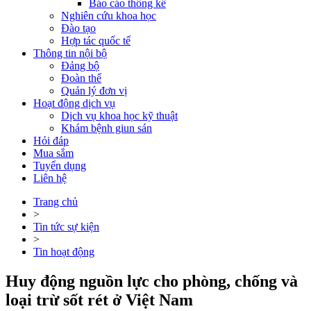
Báo cáo thống kê
Nghiên cứu khoa học
Đào tạo
Hợp tác quốc tế
Thông tin nội bộ
Đảng bộ
Đoàn thể
Quản lý đơn vị
Hoạt động dịch vụ
Dịch vụ khoa học kỹ thuật
Khám bệnh giun sán
Hỏi đáp
Mua sắm
Tuyển dụng
Liên hệ
Trang chủ
>
Tin tức sự kiện
>
Tin hoạt động
Huy động nguồn lực cho phòng, chống và
loại trừ sốt rét ở Việt Nam