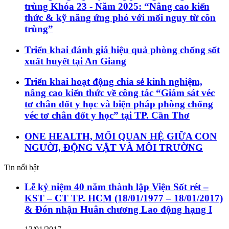
trùng Khóa 23 - Năm 2025: “Nâng cao kiến
thức & kỹ năng ứng phó với mối nguy từ côn
trùng”
Triển khai đánh giá hiệu quả phòng chống sốt
xuất huyết tại An Giang
Triển khai hoạt động chia sẻ kinh nghiệm,
nâng cao kiến thức về công tác “Giám sát véc
tơ chân đốt y học và biện pháp phòng chống
véc tơ chân đốt y học” tại TP. Cần Thơ
ONE HEALTH, MỐI QUAN HỆ GIỮA CON
NGƯỜI, ĐỘNG VẬT VÀ MÔI TRƯỜNG
Tin nổi bật
Lễ kỷ niệm 40 năm thành lập Viện Sốt rét –
KST – CT TP. HCM (18/01/1977 – 18/01/2017)
& Đón nhận Huân chương Lao động hạng I