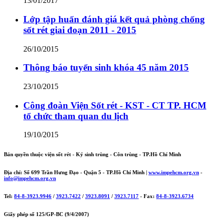
13/01/2017
Lớp tập huấn đánh giá kết quả phòng chống
sốt rét giai đoạn 2011 - 2015
26/10/2015
Thông báo tuyển sinh khóa 45 năm 2015
23/10/2015
Công đoàn Viện Sốt rét - KST - CT TP. HCM
tổ chức tham quan du lịch
19/10/2015
Bản quyền thuộc viện sốt rét - Ký sinh trùng - Côn trùng - TP.Hồ Chí Minh
Địa chỉ: Số 699 Trần Hưng Đạo - Quận 5 - TP.Hồ Chí Minh |
www.impehcm.org.vn
-
info@impehcm.org.vn
Tel:
84-8-3923.9946
/
3923.7422
/
3923.8091
/
3923.7117
- Fax:
84-8-3923.6734
Giấy phép số 125/GP-BC (9/4/2007)