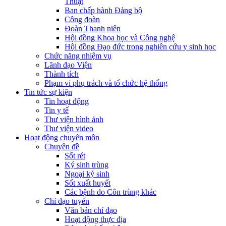
Thuật
Ban chấp hành Đảng bộ
Công đoàn
Đoàn Thanh niên
Hội đồng Khoa học và Công nghệ
Hội đồng Đạo đức trong nghiên cứu y sinh học
Chức năng nhiệm vụ
Lãnh đạo Viện
Thành tích
Phạm vi phụ trách và tổ chức hệ thống
Tin tức sự kiện
Tin hoạt động
Tin y tế
Thư viện hình ảnh
Thư viện video
Hoạt động chuyên môn
Chuyên đề
Sốt rét
Ký sinh trùng
Ngoại ký sinh
Sốt xuất huyết
Các bệnh do Côn trùng khác
Chỉ đạo tuyến
Văn bản chỉ đạo
Hoạt động thực địa