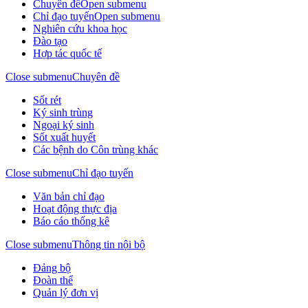
Chuyên đề
Open submenu
Chỉ đạo tuyến
Open submenu
Nghiên cứu khoa học
Đào tạo
Hợp tác quốc tế
Close submenu
Chuyên đề
Sốt rét
Ký sinh trùng
Ngoại ký sinh
Sốt xuất huyết
Các bệnh do Côn trùng khác
Close submenu
Chỉ đạo tuyến
Văn bản chỉ đạo
Hoạt động thực địa
Báo cáo thống kê
Close submenu
Thông tin nội bộ
Đảng bộ
Đoàn thể
Quản lý đơn vị