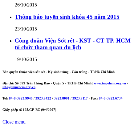
26/10/2015
Thông báo tuyển sinh khóa 45 năm 2015
23/10/2015
Công đoàn Viện Sốt rét - KST - CT TP. HCM
tổ chức tham quan du lịch
19/10/2015
Bản quyền thuộc viện sốt rét - Ký sinh trùng - Côn trùng - TP.Hồ Chí Minh
Địa chỉ: Số 699 Trần Hưng Đạo - Quận 5 - TP.Hồ Chí Minh |
www.impehcm.org.vn
-
info@impehcm.org.vn
Tel:
84-8-3923.9946
/
3923.7422
/
3923.8091
/
3923.7117
- Fax:
84-8-3923.6734
Giấy phép số 125/GP-BC (9/4/2007)
Close menu