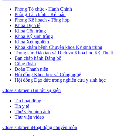
Phòng Tổ chức - Hành Chính
Phòng Tài chính - Kế toán
Phòng Kế hoạch - Tổng hợp
Khoa Dịch tễ
Khoa Côn trùng
Khoa Ký sinh trùng
Khoa Xét nghiệm
Khoa khám bệnh Chuyên khoa Ký sinh trùng
Trung tâm Đào tạo và Dịch vụ Khoa học Kỹ Thuật
Ban chấp hành Đảng bộ
Công đoàn
Đoàn Thanh niên
Hội đồng Khoa học và Công nghệ
Hội đồng Đạo đức trong nghiên cứu y sinh học
Close submenu
Tin tức sự kiện
Tin hoạt động
Tin y tế
Thư viện hình ảnh
Thư viện video
Close submenu
Hoạt động chuyên môn