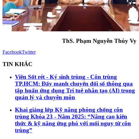
ThS. Phạm Nguyễn Thúy Vy
Facebook
Twitter
TIN KHÁC
Viện Sốt rét - Ký sinh trùng - Côn trùng
TP.HCM: Đẩy mạnh chuyển đổi số thông qua
tập huấn ứng dụng Trí tuệ nhân tạo (AI) trong
quản lý và chuyên môn
Khai giảng lớp Kỹ năng phòng chống côn
trùng Khóa 23 - Năm 2025: “Nâng cao kiến
thức & kỹ năng ứng phó với mối nguy từ côn
trùng”