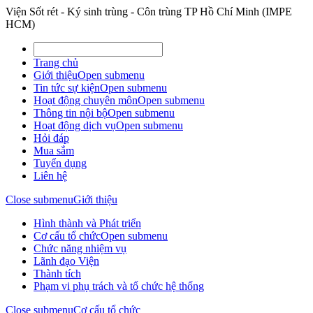
Viện Sốt rét - Ký sinh trùng - Côn trùng TP Hồ Chí Minh (IMPE
HCM)
Trang chủ
Giới thiệu
Open submenu
Tin tức sự kiện
Open submenu
Hoạt động chuyên môn
Open submenu
Thông tin nội bộ
Open submenu
Hoạt động dịch vụ
Open submenu
Hỏi đáp
Mua sắm
Tuyển dụng
Liên hệ
Close submenu
Giới thiệu
Hình thành và Phát triển
Cơ cấu tổ chức
Open submenu
Chức năng nhiệm vụ
Lãnh đạo Viện
Thành tích
Phạm vi phụ trách và tổ chức hệ thống
Close submenu
Cơ cấu tổ chức