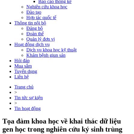
Báo cáo thống kê
Nghiên cứu khoa học
Đào tạo
Hợp tác quốc tế
Thông tin nội bộ
Đảng bộ
Đoàn thể
Quản lý đơn vị
Hoạt động dịch vụ
Dịch vụ khoa học kỹ thuật
Khám bệnh giun sán
Hỏi đáp
Mua sắm
Tuyển dụng
Liên hệ
Trang chủ
>
Tin tức sự kiện
>
Tin hoạt động
Tọa đàm khoa học về khai thác dữ liệu
gen học trong nghiên cứu ký sinh trùng