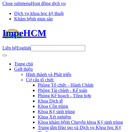
Close submenu
Hoạt động dịch vụ
Dịch vụ khoa học kỹ thuật
Khám bệnh giun sán
ImpeHCM
Liên hệ
English
Trang chủ
Giới thiệu
Hình thành và Phát triển
Cơ cấu tổ chức
Phòng Tổ chức - Hành Chính
Phòng Tài chính - Kế toán
Phòng Kế hoạch - Tổng hợp
Khoa Dịch tễ
Khoa Côn trùng
Khoa Ký sinh trùng
Khoa Xét nghiệm
Khoa khám bệnh Chuyên khoa Ký sinh trùng
Trung tâm Đào tạo và Dịch vụ Khoa học Kỹ