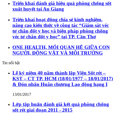
Triển khai đánh giá hiệu quả phòng chống sốt
xuất huyết tại An Giang
Triển khai hoạt động chia sẻ kinh nghiệm,
nâng cao kiến thức về công tác “Giám sát véc
tơ chân đốt y học và biện pháp phòng chống
véc tơ chân đốt y học” tại TP. Cần Thơ
ONE HEALTH, MỐI QUAN HỆ GIỮA CON
NGƯỜI, ĐỘNG VẬT VÀ MÔI TRƯỜNG
Tin nổi bật
Lễ kỷ niệm 40 năm thành lập Viện Sốt rét –
KST – CT TP. HCM (18/01/1977 – 18/01/2017)
& Đón nhận Huân chương Lao động hạng I
13/01/2017
Lớp tập huấn đánh giá kết quả phòng chống
sốt rét giai đoạn 2011 - 2015