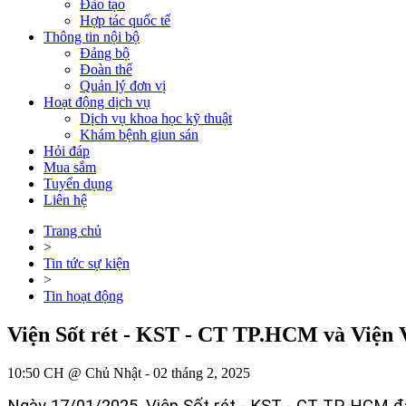
Đào tạo
Hợp tác quốc tế
Thông tin nội bộ
Đảng bộ
Đoàn thể
Quản lý đơn vị
Hoạt động dịch vụ
Dịch vụ khoa học kỹ thuật
Khám bệnh giun sán
Hỏi đáp
Mua sắm
Tuyển dụng
Liên hệ
Trang chủ
>
Tin tức sự kiện
>
Tin hoạt động
Viện Sốt rét - KST - CT TP.HCM và Viện V
10:50 CH @ Chủ Nhật - 02 tháng 2, 2025
Ngày 17/01/2025, Viện Sốt rét - KST - CT TP. HCM đ