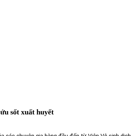
ứu sốt xuất huyết
a các chuyên gia hàng đầu đến từ Viện Vệ sinh dịch