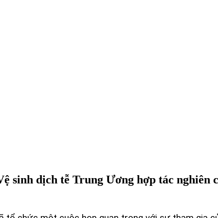
ệ sinh dịch tễ Trung Ương hợp tác nghiên c
ã tổ chức một cuộc họp quan trọng với sự tham gia củ