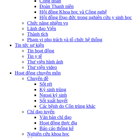
Công đoàn
Đoàn Thanh niên
Hội đồng Khoa học và Công nghệ
Hội đồng Đạo đức trong nghiên cứu y sinh học
Chức năng nhiệm vụ
Lãnh đạo Viện
Thành tích
Phạm vi phụ trách và tổ chức hệ thống
Tin tức sự kiện
Tin hoạt động
Tin y tế
Thư viện hình ảnh
Thư viện video
Hoạt động chuyên môn
Chuyên đề
Sốt rét
Ký sinh trùng
Ngoại ký sinh
Sốt xuất huyết
Các bệnh do Côn trùng khác
Chỉ đạo tuyến
Văn bản chỉ đạo
Hoạt động thực địa
Báo cáo thống kê
Nghiên cứu khoa học