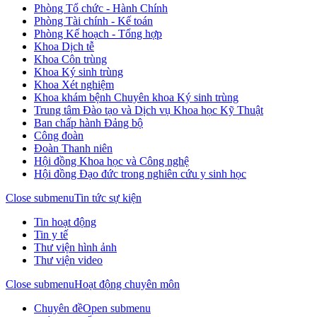
Phòng Tổ chức - Hành Chính
Phòng Tài chính - Kế toán
Phòng Kế hoạch - Tổng hợp
Khoa Dịch tễ
Khoa Côn trùng
Khoa Ký sinh trùng
Khoa Xét nghiệm
Khoa khám bệnh Chuyên khoa Ký sinh trùng
Trung tâm Đào tạo và Dịch vụ Khoa học Kỹ Thuật
Ban chấp hành Đảng bộ
Công đoàn
Đoàn Thanh niên
Hội đồng Khoa học và Công nghệ
Hội đồng Đạo đức trong nghiên cứu y sinh học
Close submenu
Tin tức sự kiện
Tin hoạt động
Tin y tế
Thư viện hình ảnh
Thư viện video
Close submenu
Hoạt động chuyên môn
Chuyên đề
Open submenu