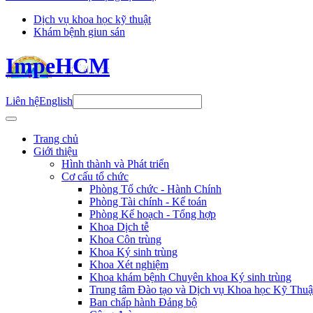
Dịch vụ khoa học kỹ thuật
Khám bệnh giun sán
ImpeHCM
Liên hệ
English
Trang chủ
Giới thiệu
Hình thành và Phát triển
Cơ cấu tổ chức
Phòng Tổ chức - Hành Chính
Phòng Tài chính - Kế toán
Phòng Kế hoạch - Tổng hợp
Khoa Dịch tễ
Khoa Côn trùng
Khoa Ký sinh trùng
Khoa Xét nghiệm
Khoa khám bệnh Chuyên khoa Ký sinh trùng
Trung tâm Đào tạo và Dịch vụ Khoa học Kỹ Thuậ
Ban chấp hành Đảng bộ