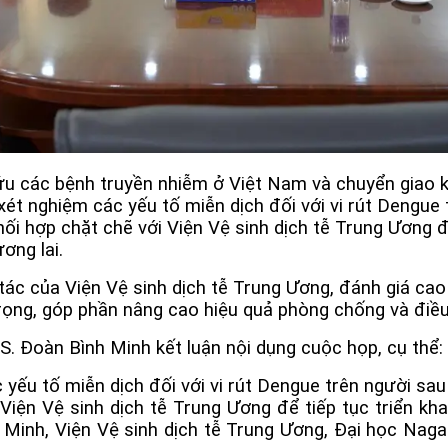
 các bệnh truyền nhiễm ở Việt Nam và chuyển giao kỹ 
 xét nghiệm các yếu tố miễn dịch đối với vi rút Dengu
ối hợp chặt chẽ với Viện Vệ sinh dịch tễ Trung Ương đ
ơng lai.
c của Viện Vệ sinh dịch tễ Trung Ương, đánh giá cao 
rọng, góp phần nâng cao hiệu quả phòng chống và điều 
S. Đoàn Bình Minh kết luận nội dụng cuộc họp, cụ thể:
 yếu tố miễn dịch đối với vi rút Dengue trên người sa
iện Vệ sinh dịch tễ Trung Ương để tiếp tục triển kha
í Minh, Viện Vệ sinh dịch tễ Trung Ương, Đại học Nag