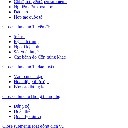
Chỉ đạo tuyến
Open submenu
Nghiên cứu khoa học
Đào tạo
Hợp tác quốc tế
Close submenu
Chuyên đề
Sốt rét
Ký sinh trùng
Ngoại ký sinh
Sốt xuất huyết
Các bệnh do Côn trùng khác
Close submenu
Chỉ đạo tuyến
Văn bản chỉ đạo
Hoạt động thực địa
Báo cáo thống kê
Close submenu
Thông tin nội bộ
Đảng bộ
Đoàn thể
Quản lý đơn vị
Close submenu
Hoạt động dịch vụ