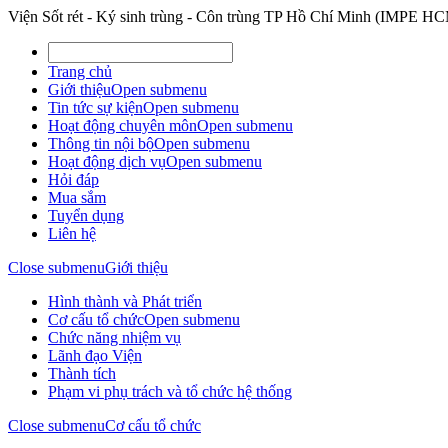
Viện Sốt rét - Ký sinh trùng - Côn trùng TP Hồ Chí Minh (IMPE H
Trang chủ
Giới thiệu
Open submenu
Tin tức sự kiện
Open submenu
Hoạt động chuyên môn
Open submenu
Thông tin nội bộ
Open submenu
Hoạt động dịch vụ
Open submenu
Hỏi đáp
Mua sắm
Tuyển dụng
Liên hệ
Close submenu
Giới thiệu
Hình thành và Phát triển
Cơ cấu tổ chức
Open submenu
Chức năng nhiệm vụ
Lãnh đạo Viện
Thành tích
Phạm vi phụ trách và tổ chức hệ thống
Close submenu
Cơ cấu tổ chức