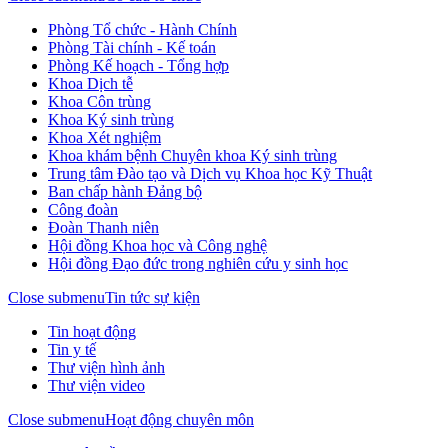
Phòng Tổ chức - Hành Chính
Phòng Tài chính - Kế toán
Phòng Kế hoạch - Tổng hợp
Khoa Dịch tễ
Khoa Côn trùng
Khoa Ký sinh trùng
Khoa Xét nghiệm
Khoa khám bệnh Chuyên khoa Ký sinh trùng
Trung tâm Đào tạo và Dịch vụ Khoa học Kỹ Thuật
Ban chấp hành Đảng bộ
Công đoàn
Đoàn Thanh niên
Hội đồng Khoa học và Công nghệ
Hội đồng Đạo đức trong nghiên cứu y sinh học
Close submenu
Tin tức sự kiện
Tin hoạt động
Tin y tế
Thư viện hình ảnh
Thư viện video
Close submenu
Hoạt động chuyên môn