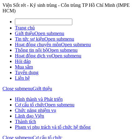
Viện Sốt rét - Ký sinh trùng - Côn trùng TP Hồ Chí Minh (IMPE
HCM)
Trang chủ
Giới thiệu
Open submenu
Tin tức sự kiện
Open submenu
Hoạt động chuyên môn
Open submenu
Thông tin nội bộ
Open submenu
Hoạt động dịch vụ
Open submenu
Hỏi đáp
Mua sắm
Tuyển dụng
Liên hệ
Close submenu
Giới thiệu
Hình thành và Phát triển
Cơ cấu tổ chức
Open submenu
Chức năng nhiệm vụ
Lãnh đạo Viện
Thành tích
Phạm vi phụ trách và tổ chức hệ thống
Close submenu
Cơ cấu tổ chức