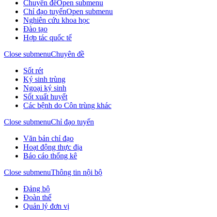
Chuyên đề
Open submenu
Chỉ đạo tuyến
Open submenu
Nghiên cứu khoa học
Đào tạo
Hợp tác quốc tế
Close submenu
Chuyên đề
Sốt rét
Ký sinh trùng
Ngoại ký sinh
Sốt xuất huyết
Các bệnh do Côn trùng khác
Close submenu
Chỉ đạo tuyến
Văn bản chỉ đạo
Hoạt động thực địa
Báo cáo thống kê
Close submenu
Thông tin nội bộ
Đảng bộ
Đoàn thể
Quản lý đơn vị