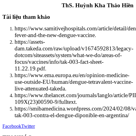
ThS. Huỳnh Kha Thảo Hiền
Tài liệu tham khảo
https://www.samitivejhospitals.com/article/detail/de
fever-and-the-new-dengue-vaccine.
https://assets-
dam.takeda.com/raw/upload/v1674592813/legacy-
dotcom/siteassets/system/what-we-do/areas-of-
focus/vaccines/info/tak-003-fact-sheet-
11.22.19.pdf.
https://www.ema.europa.eu/en/opinion-medicine-
use-outside-EU/human/dengue-tetravalent-vaccine-
live-attenuated-takeda.
https://www.thelancet.com/journals/langlo/article/P
109X(23)00590-9/fulltext.
https://smibamedicina.wordpress.com/2024/02/08/v
tak-003-contra-el-dengue-diponible-en-argentina/
Facebook
Twitter