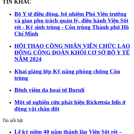
TIN KHÁC
Bộ Y tế điều động, bổ nhiệm Phó Viện trưởng
và giao phụ trách quản lý, điều hành Viện Sốt
rét - Ký sinh trùng - Côn trùng Thành phố Hồ
Chí Minh
HỘI THAO CÔNG NHÂN VIÊN CHỨC LAO
ĐỘNG CÔNG ĐOÀN KHỐI CƠ SỞ BỘ Y TẾ
NĂM 2024
Khai giảng lớp Kỹ năng phòng chống Côn
trùng
Bệnh viêm da hoại tử Buruli
Một số nghiên cứu phát hiện Rickettsia felis ở
động vật chân đốt
Tin nổi bật
Lễ kỷ niệm 40 năm thành lập Viện Sốt rét –