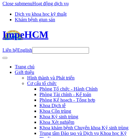
Close submenu
Hoạt động dịch vụ
Dịch vụ khoa học kỹ thuật
Khám bệnh giun sán
ImpeHCM
Liên hệ
English
Trang chủ
Giới thiệu
Hình thành và Phát triển
Cơ cấu tổ chức
Phòng Tổ chức - Hành Chính
Phòng Tài chính - Kế toán
Phòng Kế hoạch - Tổng hợp
Khoa Dịch tễ
Khoa Côn trùng
Khoa Ký sinh trùng
Khoa Xét nghiệm
Khoa khám bệnh Chuyên khoa Ký sinh trùng
Trung tâm Đào tạo và Dịch vụ Khoa học Kỹ