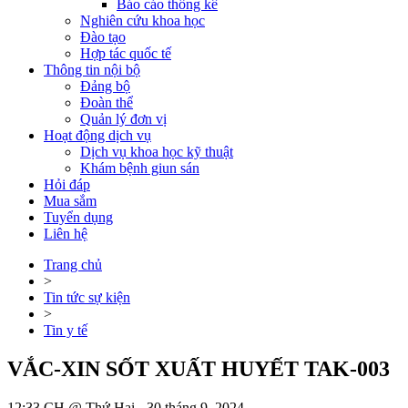
Báo cáo thống kê
Nghiên cứu khoa học
Đào tạo
Hợp tác quốc tế
Thông tin nội bộ
Đảng bộ
Đoàn thể
Quản lý đơn vị
Hoạt động dịch vụ
Dịch vụ khoa học kỹ thuật
Khám bệnh giun sán
Hỏi đáp
Mua sắm
Tuyển dụng
Liên hệ
Trang chủ
>
Tin tức sự kiện
>
Tin y tế
VẮC-XIN SỐT XUẤT HUYẾT TAK-003
12:33 CH @ Thứ Hai - 30 tháng 9, 2024