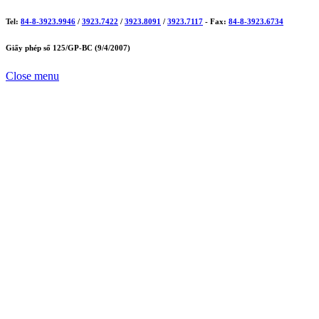
Tel:
84-8-3923.9946
/
3923.7422
/
3923.8091
/
3923.7117
- Fax:
84-8-3923.6734
Giấy phép số 125/GP-BC (9/4/2007)
Close menu