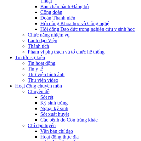
Thuật
Ban chấp hành Đảng bộ
Công đoàn
Đoàn Thanh niên
Hội đồng Khoa học và Công nghệ
Hội đồng Đạo đức trong nghiên cứu y sinh học
Chức năng nhiệm vụ
Lãnh đạo Viện
Thành tích
Phạm vi phụ trách và tổ chức hệ thống
Tin tức sự kiện
Tin hoạt động
Tin y tế
Thư viện hình ảnh
Thư viện video
Hoạt động chuyên môn
Chuyên đề
Sốt rét
Ký sinh trùng
Ngoại ký sinh
Sốt xuất huyết
Các bệnh do Côn trùng khác
Chỉ đạo tuyến
Văn bản chỉ đạo
Hoạt động thực địa