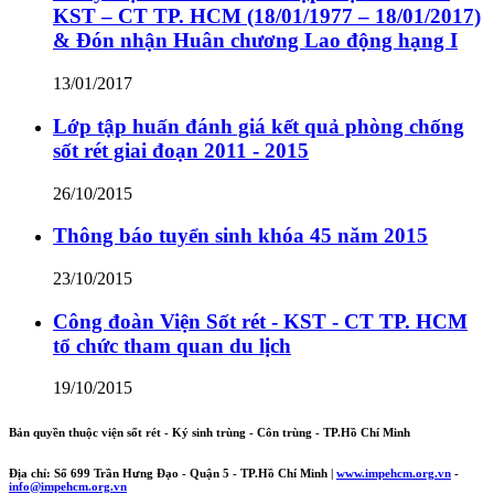
KST – CT TP. HCM (18/01/1977 – 18/01/2017)
& Đón nhận Huân chương Lao động hạng I
13/01/2017
Lớp tập huấn đánh giá kết quả phòng chống
sốt rét giai đoạn 2011 - 2015
26/10/2015
Thông báo tuyển sinh khóa 45 năm 2015
23/10/2015
Công đoàn Viện Sốt rét - KST - CT TP. HCM
tổ chức tham quan du lịch
19/10/2015
Bản quyền thuộc viện sốt rét - Ký sinh trùng - Côn trùng - TP.Hồ Chí Minh
Địa chỉ: Số 699 Trần Hưng Đạo - Quận 5 - TP.Hồ Chí Minh |
www.impehcm.org.vn
-
info@impehcm.org.vn