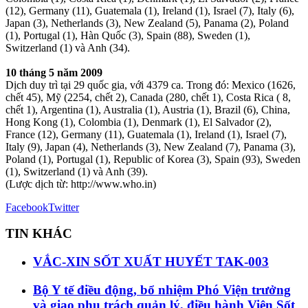
(12), Germany (11), Guatemala (1), Ireland (1), Israel (7), Italy (6),
Japan (3), Netherlands (3), New Zealand (5), Panama (2), Poland
(1), Portugal (1), Hàn Quốc (3), Spain (88), Sweden (1),
Switzerland (1) và Anh (34).
10 tháng 5 năm 2009
Dịch duy trì tại 29 quốc gia, với 4379 ca. Trong đó: Mexico (1626,
chết 45), Mỹ (2254, chết 2), Canada (280, chết 1), Costa Rica ( 8,
chết 1), Argentina (1), Australia (1), Austria (1), Brazil (6), China,
Hong Kong (1), Colombia (1), Denmark (1), El Salvador (2),
France (12), Germany (11), Guatemala (1), Ireland (1), Israel (7),
Italy (9), Japan (4), Netherlands (3), New Zealand (7), Panama (3),
Poland (1), Portugal (1), Republic of Korea (3), Spain (93), Sweden
(1), Switzerland (1) và Anh (39).
(Lược dịch từ: http://www.who.in)
Facebook
Twitter
TIN KHÁC
VẮC-XIN SỐT XUẤT HUYẾT TAK-003
Bộ Y tế điều động, bổ nhiệm Phó Viện trưởng
và giao phụ trách quản lý, điều hành Viện Sốt