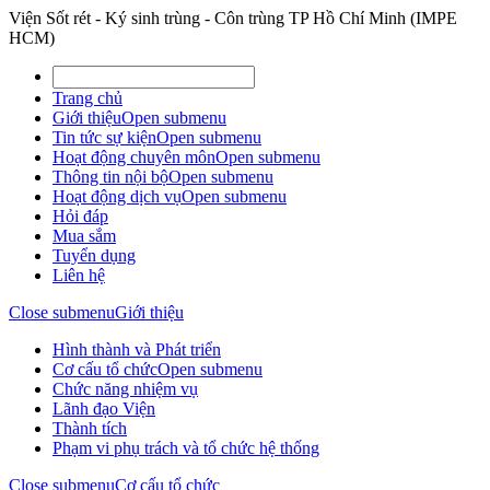
Viện Sốt rét - Ký sinh trùng - Côn trùng TP Hồ Chí Minh (IMPE
HCM)
Trang chủ
Giới thiệu
Open submenu
Tin tức sự kiện
Open submenu
Hoạt động chuyên môn
Open submenu
Thông tin nội bộ
Open submenu
Hoạt động dịch vụ
Open submenu
Hỏi đáp
Mua sắm
Tuyển dụng
Liên hệ
Close submenu
Giới thiệu
Hình thành và Phát triển
Cơ cấu tổ chức
Open submenu
Chức năng nhiệm vụ
Lãnh đạo Viện
Thành tích
Phạm vi phụ trách và tổ chức hệ thống
Close submenu
Cơ cấu tổ chức