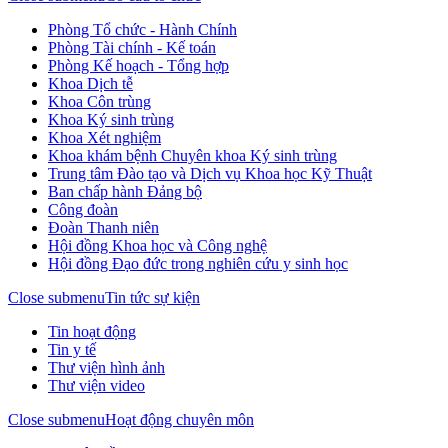
Phòng Tổ chức - Hành Chính
Phòng Tài chính - Kế toán
Phòng Kế hoạch - Tổng hợp
Khoa Dịch tễ
Khoa Côn trùng
Khoa Ký sinh trùng
Khoa Xét nghiệm
Khoa khám bệnh Chuyên khoa Ký sinh trùng
Trung tâm Đào tạo và Dịch vụ Khoa học Kỹ Thuật
Ban chấp hành Đảng bộ
Công đoàn
Đoàn Thanh niên
Hội đồng Khoa học và Công nghệ
Hội đồng Đạo đức trong nghiên cứu y sinh học
Close submenu
Tin tức sự kiện
Tin hoạt động
Tin y tế
Thư viện hình ảnh
Thư viện video
Close submenu
Hoạt động chuyên môn