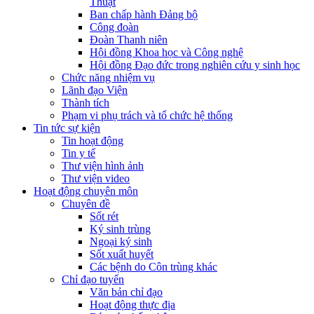
Thuật
Ban chấp hành Đảng bộ
Công đoàn
Đoàn Thanh niên
Hội đồng Khoa học và Công nghệ
Hội đồng Đạo đức trong nghiên cứu y sinh học
Chức năng nhiệm vụ
Lãnh đạo Viện
Thành tích
Phạm vi phụ trách và tổ chức hệ thống
Tin tức sự kiện
Tin hoạt động
Tin y tế
Thư viện hình ảnh
Thư viện video
Hoạt động chuyên môn
Chuyên đề
Sốt rét
Ký sinh trùng
Ngoại ký sinh
Sốt xuất huyết
Các bệnh do Côn trùng khác
Chỉ đạo tuyến
Văn bản chỉ đạo
Hoạt động thực địa