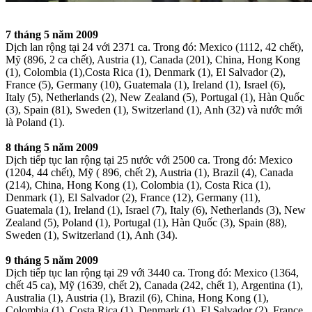
7 tháng 5 năm 2009
Dịch lan rộng tại 24 với 2371 ca. Trong đó: Mexico (1112, 42 chết),
Mỹ (896, 2 ca chết), Austria (1), Canada (201), China, Hong Kong
(1), Colombia (1),Costa Rica (1), Denmark (1), El Salvador (2),
France (5), Germany (10), Guatemala (1), Ireland (1), Israel (6),
Italy (5), Netherlands (2), New Zealand (5), Portugal (1), Hàn Quốc
(3), Spain (81), Sweden (1), Switzerland (1), Anh (32) và nước mới
là Poland (1).
8 tháng 5 năm 2009
Dịch tiếp tục lan rộng tại 25 nước với 2500 ca. Trong đó: Mexico
(1204, 44 chết), Mỹ ( 896, chết 2), Austria (1), Brazil (4), Canada
(214), China, Hong Kong (1), Colombia (1), Costa Rica (1),
Denmark (1), El Salvador (2), France (12), Germany (11),
Guatemala (1), Ireland (1), Israel (7), Italy (6), Netherlands (3), New
Zealand (5), Poland (1), Portugal (1), Hàn Quốc (3), Spain (88),
Sweden (1), Switzerland (1), Anh (34).
9 tháng 5 năm 2009
Dịch tiếp tục lan rộng tại 29 với 3440 ca. Trong đó: Mexico (1364,
chết 45 ca), Mỹ (1639, chết 2), Canada (242, chết 1), Argentina (1),
Australia (1), Austria (1), Brazil (6), China, Hong Kong (1),
Colombia (1), Costa Rica (1), Denmark (1), El Salvador (2), France