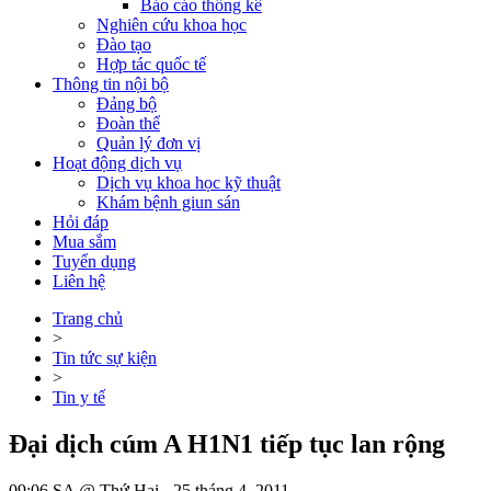
Báo cáo thống kê
Nghiên cứu khoa học
Đào tạo
Hợp tác quốc tế
Thông tin nội bộ
Đảng bộ
Đoàn thể
Quản lý đơn vị
Hoạt động dịch vụ
Dịch vụ khoa học kỹ thuật
Khám bệnh giun sán
Hỏi đáp
Mua sắm
Tuyển dụng
Liên hệ
Trang chủ
>
Tin tức sự kiện
>
Tin y tế
Đại dịch cúm A H1N1 tiếp tục lan rộng
09:06 SA @ Thứ Hai - 25 tháng 4, 2011