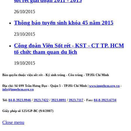
sốt rét giai đoạn 2011 - 2015
26/10/2015
Thông báo tuyển sinh khóa 45 năm 2015
23/10/2015
Công đoàn Viện Sốt rét - KST - CT TP. HCM
tổ chức tham quan du lịch
19/10/2015
Bản quyền thuộc viện sốt rét - Ký sinh trùng - Côn trùng - TP.Hồ Chí Minh
Địa chỉ: Số 699 Trần Hưng Đạo - Quận 5 - TP.Hồ Chí Minh |
www.impehcm.org.vn
-
info@impehcm.org.vn
Tel:
84-8-3923.9946
/
3923.7422
/
3923.8091
/
3923.7117
- Fax:
84-8-3923.6734
Giấy phép số 125/GP-BC (9/4/2007)
Close menu