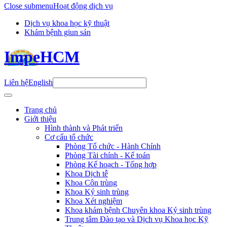
Close submenu
Hoạt động dịch vụ
Dịch vụ khoa học kỹ thuật
Khám bệnh giun sán
ImpeHCM
Liên hệ
English
Trang chủ
Giới thiệu
Hình thành và Phát triển
Cơ cấu tổ chức
Phòng Tổ chức - Hành Chính
Phòng Tài chính - Kế toán
Phòng Kế hoạch - Tổng hợp
Khoa Dịch tễ
Khoa Côn trùng
Khoa Ký sinh trùng
Khoa Xét nghiệm
Khoa khám bệnh Chuyên khoa Ký sinh trùng
Trung tâm Đào tạo và Dịch vụ Khoa học Kỹ