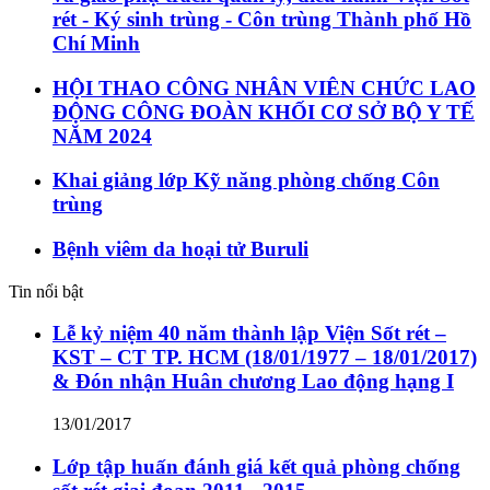
rét - Ký sinh trùng - Côn trùng Thành phố Hồ
Chí Minh
HỘI THAO CÔNG NHÂN VIÊN CHỨC LAO
ĐỘNG CÔNG ĐOÀN KHỐI CƠ SỞ BỘ Y TẾ
NĂM 2024
Khai giảng lớp Kỹ năng phòng chống Côn
trùng
Bệnh viêm da hoại tử Buruli
Tin nổi bật
Lễ kỷ niệm 40 năm thành lập Viện Sốt rét –
KST – CT TP. HCM (18/01/1977 – 18/01/2017)
& Đón nhận Huân chương Lao động hạng I
13/01/2017
Lớp tập huấn đánh giá kết quả phòng chống