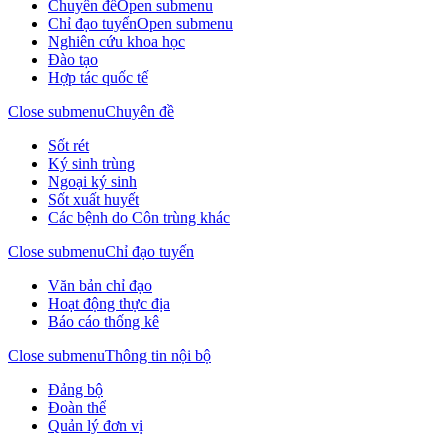
Chuyên đề
Open submenu
Chỉ đạo tuyến
Open submenu
Nghiên cứu khoa học
Đào tạo
Hợp tác quốc tế
Close submenu
Chuyên đề
Sốt rét
Ký sinh trùng
Ngoại ký sinh
Sốt xuất huyết
Các bệnh do Côn trùng khác
Close submenu
Chỉ đạo tuyến
Văn bản chỉ đạo
Hoạt động thực địa
Báo cáo thống kê
Close submenu
Thông tin nội bộ
Đảng bộ
Đoàn thể
Quản lý đơn vị