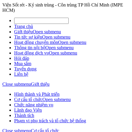
Viện Sốt rét - Ký sinh trùng - Côn trùng TP Hồ Chí Minh (IMPE
HCM)
Trang chủ
Giới thiệu
Open submenu
Tin tức sự kiện
Open submenu
Hoạt động chuyên môn
Open submenu
Thông tin nội bộ
Open submenu
Hoạt động dịch vụ
Open submenu
Hỏi đáp
Mua sắm
Tuyển dụng
Liên hệ
Close submenu
Giới thiệu
Hình thành và Phát triển
Cơ cấu tổ chức
Open submenu
Chức năng nhiệm vụ
Lãnh đạo Viện
Thành tích
Phạm vi phụ trách và tổ chức hệ thống
Close submenu
Cơ cấu tổ chức