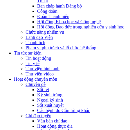
Thuật
Ban chấp hành Đảng bộ
Công đoàn
Đoàn Thanh niên
Hội đồng Khoa học và Công nghệ
Hội đồng Đạo đức trong nghiên cứu y sinh học
Chức năng nhiệm vụ
Lãnh đạo Viện
Thành tích
Phạm vi phụ trách và tổ chức hệ thống
Tin tức sự kiện
Tin hoạt động
Tin y tế
Thư viện hình ảnh
Thư viện video
Hoạt động chuyên môn
Chuyên đề
Sốt rét
Ký sinh trùng
Ngoại ký sinh
Sốt xuất huyết
Các bệnh do Côn trùng khác
Chỉ đạo tuyến
Văn bản chỉ đạo
Hoạt động thực địa