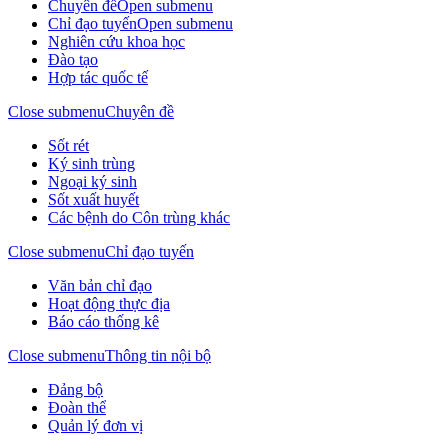
Chuyên đề
Open submenu
Chỉ đạo tuyến
Open submenu
Nghiên cứu khoa học
Đào tạo
Hợp tác quốc tế
Close submenu
Chuyên đề
Sốt rét
Ký sinh trùng
Ngoại ký sinh
Sốt xuất huyết
Các bệnh do Côn trùng khác
Close submenu
Chỉ đạo tuyến
Văn bản chỉ đạo
Hoạt động thực địa
Báo cáo thống kê
Close submenu
Thông tin nội bộ
Đảng bộ
Đoàn thể
Quản lý đơn vị