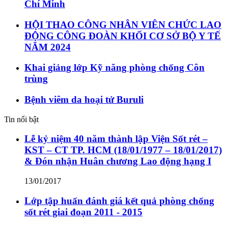
Chí Minh
HỘI THAO CÔNG NHÂN VIÊN CHỨC LAO
ĐỘNG CÔNG ĐOÀN KHỐI CƠ SỞ BỘ Y TẾ
NĂM 2024
Khai giảng lớp Kỹ năng phòng chống Côn
trùng
Bệnh viêm da hoại tử Buruli
Tin nổi bật
Lễ kỷ niệm 40 năm thành lập Viện Sốt rét –
KST – CT TP. HCM (18/01/1977 – 18/01/2017)
& Đón nhận Huân chương Lao động hạng I
13/01/2017
Lớp tập huấn đánh giá kết quả phòng chống
sốt rét giai đoạn 2011 - 2015