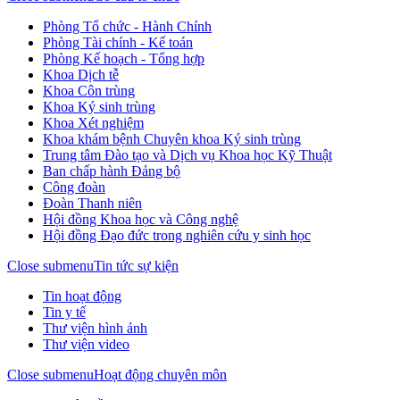
Phòng Tổ chức - Hành Chính
Phòng Tài chính - Kế toán
Phòng Kế hoạch - Tổng hợp
Khoa Dịch tễ
Khoa Côn trùng
Khoa Ký sinh trùng
Khoa Xét nghiệm
Khoa khám bệnh Chuyên khoa Ký sinh trùng
Trung tâm Đào tạo và Dịch vụ Khoa học Kỹ Thuật
Ban chấp hành Đảng bộ
Công đoàn
Đoàn Thanh niên
Hội đồng Khoa học và Công nghệ
Hội đồng Đạo đức trong nghiên cứu y sinh học
Close submenu
Tin tức sự kiện
Tin hoạt động
Tin y tế
Thư viện hình ảnh
Thư viện video
Close submenu
Hoạt động chuyên môn