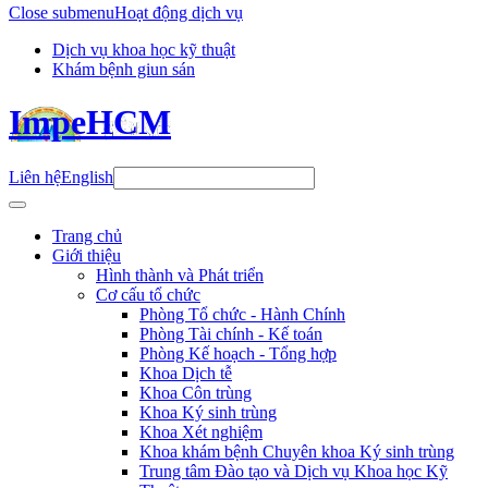
Close submenu
Hoạt động dịch vụ
Dịch vụ khoa học kỹ thuật
Khám bệnh giun sán
ImpeHCM
Liên hệ
English
Trang chủ
Giới thiệu
Hình thành và Phát triển
Cơ cấu tổ chức
Phòng Tổ chức - Hành Chính
Phòng Tài chính - Kế toán
Phòng Kế hoạch - Tổng hợp
Khoa Dịch tễ
Khoa Côn trùng
Khoa Ký sinh trùng
Khoa Xét nghiệm
Khoa khám bệnh Chuyên khoa Ký sinh trùng
Trung tâm Đào tạo và Dịch vụ Khoa học Kỹ