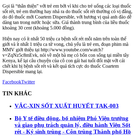
Gọi là “thân thiện” với trẻ em bởi vì khi cho trẻ uống các loại thuốc
sốt rét, trẻ em thường hay nhả ra do thuốc sốt rét thường có vị đắng,
do đó thuốc mới Coartem Dispersible, với hương vị quả anh đào dễ
dàng tan trong nước hoặc sữa. Giá thành trung bình của liều thuốc
khoảng 30 cent (khoảng 5.000 đồng).
Hiện nay có ít nhất 50 triệu ca bệnh sốt rét mỗi năm trên toàn thế
giới và ít nhất 1 triệu ca tử vong, chủ yếu là trẻ em, đoạn phim mà
MMV giới thiệu tại http://www.youtube.com/watch?
v=ZqNz5c8mEvk, nói về một bà mẹ có bốn con sống tại miền tây
Kenya, kể lại câu chuyện của cô con gái hai tuổi đối mặt với cái
chết khi bị bệnh sốt rét và kết quả tích cực do thuốc Coartem
Dispersible mang lại.
Facebook
Twitter
TIN KHÁC
VẮC-XIN SỐT XUẤT HUYẾT TAK-003
Bộ Y tế điều động, bổ nhiệm Phó Viện trưởng
và giao phụ trách quản lý, điều hành Viện Sốt
rét - Ký sinh trùng - Côn trùng Thành phố Hồ