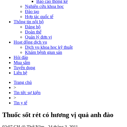
Báo cáo thống kê
Nghiên cứu khoa học
Đào tạo
Hợp tác quốc tế
Thông tin nội bộ
Đảng bộ
Đoàn thể
Quản lý đơn vị
Hoạt động dịch vụ
Dịch vụ khoa học kỹ thuật
Khám bệnh giun sán
Hỏi đáp
Mua sắm
Tuyển dụng
Liên hệ
Trang chủ
>
Tin tức sự kiện
>
Tin y tế
Thuốc sốt rét có hương vị quả anh đào
02:07 CH @ Thứ Năm - 24 tháng 3, 2011